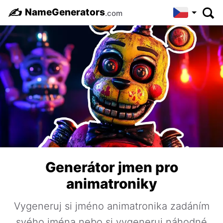
✍️
NameGenerators
.com
Generátor jmen pro
animatroniky
Vygeneruj si jméno animatronika zadáním
svého jména nebo si vygeneruj náhodné