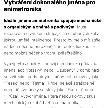
Vytváření dokonalého jména pro
animatronika
Ideální jméno animatronika spojuje mechanické
s organickým a známé s podivným.
Musí
rezonovat se zvukem skřípajících ozubených kol a
jiskrou umělé inteligence. Přesto by mělo mít stále
nádech něčeho přirozenějšího, dotek lidskosti –
nebo možná něčeho trochu zvířečtějšího.
Využij tyto aspekty – použij mechanická přídavná
jména jako "Rezavý" nebo "Ozubený" v kombinaci
se zvířecími podstatnými jmény nebo slovesy jako
"Tesák" nebo "Tlama". Přidej nějaké strašidelné
nebo děsivé prvky se slovy jako "Fantom" nebo
"Hrůza". Vytvoř jména, která nesou kovový skus
mechanických zubů tvého animatronika,