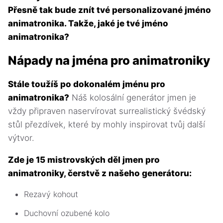
Přesně tak bude znít tvé personalizované jméno
animatronika. Takže, jaké je tvé jméno
animatronika?
Nápady na jména pro animatroniky
Stále toužíš po dokonalém jménu pro
animatronika?
Náš kolosální generátor jmen je
vždy připraven naservírovat surrealistický švédský
stůl přezdívek, které by mohly inspirovat tvůj další
výtvor.
Zde je 15 mistrovských děl jmen pro
animatroniky, čerstvě z našeho generátoru:
Rezavý kohout
Duchovní ozubené kolo