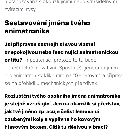
juxtapozovaná s okouzlujícími nebo strašidelnými
zvířecími rysy.
Sestavování jména tvého
animatronika
Jsi připraven sestrojit si svou vlastní
znepokojivou nebo fascinující animatronickou
entitu?
Připoutej se, protože to tu bude
neuvěřitelně inovativní. Spusť náš generátor jmen
pro animatroniky kliknutím na "Generovat" a připrav
se na přehlídku mechanických přezdívek.
Rozluštění tvého osobního jména animatronika
je stejně vzrušující. Jen na okamžik si představ,
jak tvé jméno zpracuje čelist lemovaná
ozubenými koly a vyplivne ho kovovým
hlasovým boxem. Cítíš tu děsivou vibraci?