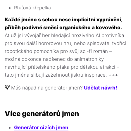
Rtuťová křepelka
Každé jméno s sebou nese implicitní vyprávění,
příběh podivné směsi organického a kovového.
Ať už jsi vývojář her hledající hrozivého AI protivníka
pro svou další hororovou hru, nebo spisovatel tvořící
robotického pomocníka pro svůj sci-fi román –
možná dokonce nadšenec do animatroniky
navrhující přátelského ptáka pro dětskou atrakci –
tato jména slibují zažehnout jiskru inspirace. +++
💡
Máš nápad na generátor jmen?
Udělat návrh!
Více generátorů jmen
Generátor cizích jmen