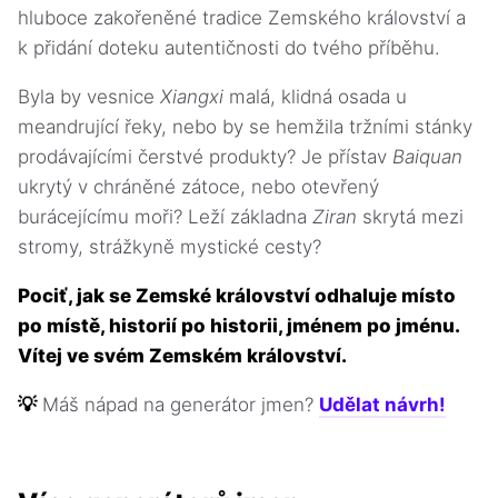
hluboce zakořeněné tradice Zemského království a
k přidání doteku autentičnosti do tvého příběhu.
Byla by vesnice
Xiangxi
malá, klidná osada u
meandrující řeky, nebo by se hemžila tržními stánky
prodávajícími čerstvé produkty? Je přístav
Baiquan
ukrytý v chráněné zátoce, nebo otevřený
burácejícímu moři? Leží základna
Ziran
skrytá mezi
stromy, strážkyně mystické cesty?
Pociť, jak se Zemské království odhaluje místo
po místě, historií po historii, jménem po jménu.
Vítej ve svém Zemském království.
💡
Máš nápad na generátor jmen?
Udělat návrh!