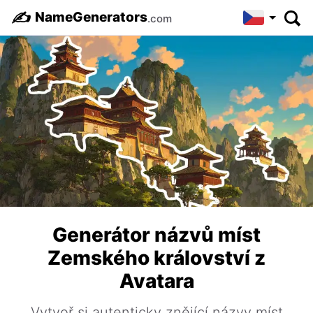
✍️
NameGenerators
.com
Generátor názvů míst
Zemského království z
Avatara
Vytvoř si autenticky znějící názvy míst