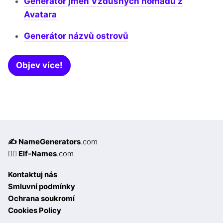
Generátor jmen Vzdušných nomádů z
Avatara
Generátor názvů ostrovů
Objev více!
✍️ NameGenerators
.com
🧝‍♀️ Elf-Names
.com
Kontaktuj nás
Smluvní podmínky
Ochrana soukromí
Cookies Policy