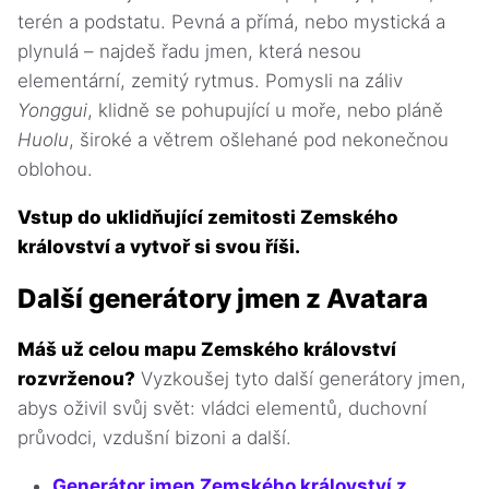
terén a podstatu. Pevná a přímá, nebo mystická a
plynulá – najdeš řadu jmen, která nesou
elementární, zemitý rytmus. Pomysli na záliv
Yonggui
, klidně se pohupující u moře, nebo pláně
Huolu
, široké a větrem ošlehané pod nekonečnou
oblohou.
Vstup do uklidňující zemitosti Zemského
království a vytvoř si svou říši.
Další generátory jmen z Avatara
Máš už celou mapu Zemského království
rozvrženou?
Vyzkoušej tyto další generátory jmen,
abys oživil svůj svět: vládci elementů, duchovní
průvodci, vzdušní bizoni a další.
Generátor jmen Zemského království z