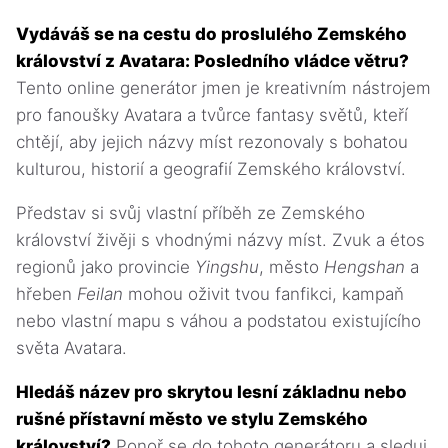
Vydáváš se na cestu do proslulého Zemského
království z Avatara: Posledního vládce větru?
Tento online generátor jmen je kreativním nástrojem
pro fanoušky Avatara a tvůrce fantasy světů, kteří
chtějí, aby jejich názvy míst rezonovaly s bohatou
kulturou, historií a geografií Zemského království.
Představ si svůj vlastní příběh ze Zemského
království živěji s vhodnými názvy míst. Zvuk a étos
regionů jako provincie
Yingshu
, město
Hengshan
a
hřeben
Feilan
mohou oživit tvou fanfikci, kampaň
nebo vlastní mapu s váhou a podstatou existujícího
světa Avatara.
Hledáš název pro skrytou lesní základnu nebo
rušné přístavní město ve stylu Zemského
království?
Ponoř se do tohoto generátoru a sleduj,