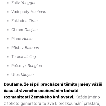
Záliv
Yonggui
Vodopády
Huchuan
Základna
Ziran
Chrám
Gaojian
Pláně
Huolu
Přístav
Baiquan
Terasa
Jinling
Průsmyk
Rongluo
Útes
Minyue
Doufáme, že si při procházení těmito jmény vážíš
času stráveného oceňováním bohaté
rozmanitosti Zemského království.
Každé jméno
z tohoto generátoru tě zve k prozkoumání prastaré,