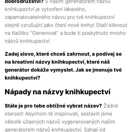
dobrodružství?
S naším generátorem názvů
knihkupectví je vytvoření lákavého,
zapamatovatelného názvu pro tvé knihkupectví
stejně vzrušující jako čtení nové knihy! Stačí kliknout
na tlačítko "Generovat" a bude ti poskytnuto mnoho
názvů knihkupectví.
Zadej slovo, které chceš zahrnout, a podívej se
na kreativní názvy knihkupectví, které náš
generátor dokáže vymyslet. Jak se jmenuje tvé
knihkupectví?
Nápady na názvy knihkupectví
Stále je pro tebe obtížné vybrat název?
Žádné
starosti! Abychom tě inspirovali, sestavili jsme
několik úžasných názvů vygenerovaných naším
generátorem názvů knihkupectví. Sahají od