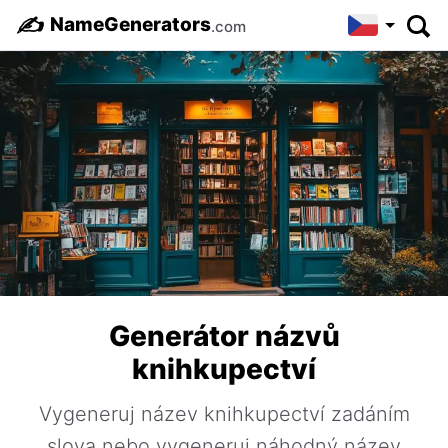
✍️
NameGenerators
.com
Generátor názvů
knihkupectví
Vygeneruj název knihkupectví zadáním
slova nebo vygeneruj náhodný název