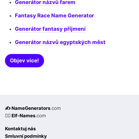
Generátor názvů farem
Fantasy Race Name Generator
Generátor fantasy příjmení
Generátor názvů egyptských měst
Objev více!
✍️ NameGenerators
.com
🧝‍♀️ Elf-Names
.com
Kontaktuj nás
Smluvní podmínky