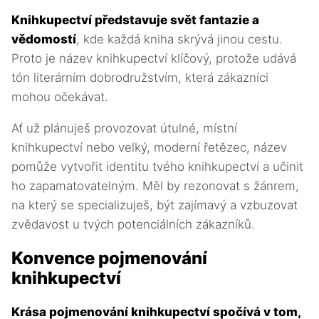
Knihkupectví představuje svět fantazie a
vědomostí
, kde každá kniha skrývá jinou cestu.
Proto je název knihkupectví klíčový, protože udává
tón literárním dobrodružstvím, která zákazníci
mohou očekávat.
Ať už plánuješ provozovat útulné, místní
knihkupectví nebo velký, moderní řetězec, název
pomůže vytvořit identitu tvého knihkupectví a učinit
ho zapamatovatelným. Měl by rezonovat s žánrem,
na který se specializuješ, být zajímavý a vzbuzovat
zvědavost u tvých potenciálních zákazníků.
Konvence pojmenování
knihkupectví
Krása pojmenování knihkupectví spočívá v tom,