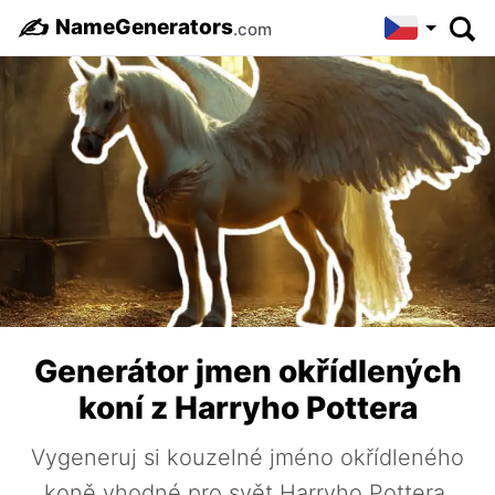
✍️
NameGenerators
.com
Generátor jmen okřídlených
koní z Harryho Pottera
Vygeneruj si kouzelné jméno okřídleného
koně vhodné pro svět Harryho Pottera,