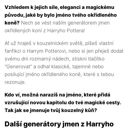
Vzhledem k jejich síle, eleganci a magickému
původu, jaké by bylo jméno tvého okřídleného
koně?
Nech se vést naším generátorem jmen
okřídlených koní z Harryho Pottera!
Ať už hraješ v kouzelnickém světě, píšeš vlastní
fanfikci o Harrym Potterovi, nebo si jen přeješ dodat
svému dni rozmarný nádech, stiskni tlačítko
“Generovat” a odhal klasické, tajemné nebo
posilující jméno okřídleného koně, které s tebou
rezonuje.
Kdo ví, možná narazíš na jméno, které přidá
vzrušující novou kapitolu do tvé magické cesty.
Tak jak se jmenuje tvůj kouzelný kůň?
Další generátory jmen z Harryho