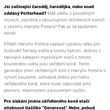
Jsi začínající čaroděj, čarodějka, nebo snad
oddaný Potterhead?
Máš zálibu v kouzelných
tvorech, zejména v okouzlujících okřídlených koních
z vesmíru Harryho Pottera? Pak jsi na správném
místě!
Příběh Harryho Pottera nastavil vysokou laťku pro
budování fantasy světa a tvorbu bytostí. Jednou z
takových kategorií mystických tvorů z tohoto
kouzelného světa jsou okřídlení koně. Tento
generátor jmen okřídlených koní z Harryho Pottera ti
vytvoří kouzelné, úchvatné jméno pro tvého
okřídleného koně, které bude odpovídat jeho
plemeni, vlastnostem a kouzelným rysům.
Pro získání jména okřídleného koně stačí
stisknout tlačítko “Generovat”. Nebo, pokud