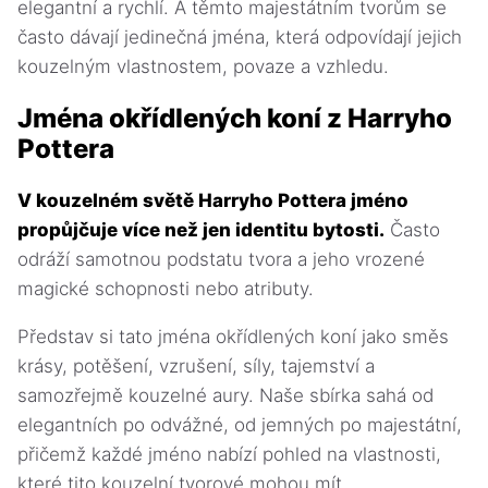
elegantní a rychlí. A těmto majestátním tvorům se
často dávají jedinečná jména, která odpovídají jejich
kouzelným vlastnostem, povaze a vzhledu.
Jména okřídlených koní z Harryho
Pottera
V kouzelném světě Harryho Pottera jméno
propůjčuje více než jen identitu bytosti.
Často
odráží samotnou podstatu tvora a jeho vrozené
magické schopnosti nebo atributy.
Představ si tato jména okřídlených koní jako směs
krásy, potěšení, vzrušení, síly, tajemství a
samozřejmě kouzelné aury. Naše sbírka sahá od
elegantních po odvážné, od jemných po majestátní,
přičemž každé jméno nabízí pohled na vlastnosti,
které tito kouzelní tvorové mohou mít.