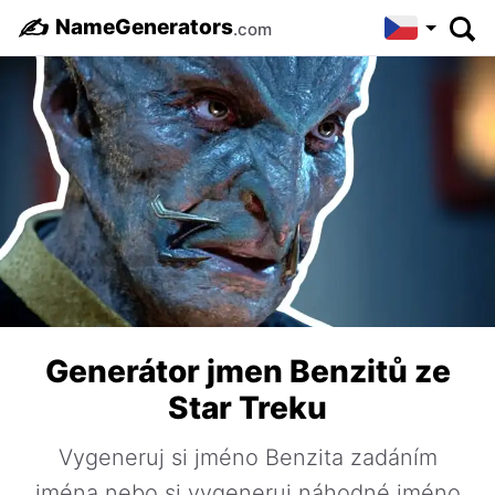
✍️
NameGenerators
.com
Generátor jmen Benzitů ze
Star Treku
Vygeneruj si jméno Benzita zadáním
jména nebo si vygeneruj náhodné jméno