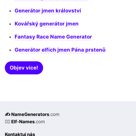
Generátor jmen království
Kovářský generátor jmen
Fantasy Race Name Generator
Generátor elfích jmen Pána prstenů
Objev více!
✍️ NameGenerators
.com
🧝‍♀️ Elf-Names
.com
Kontaktuj nás