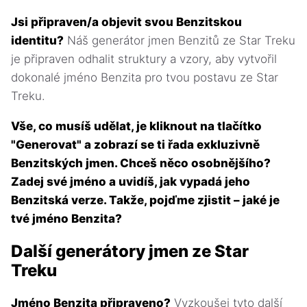
Jsi připraven/a objevit svou Benzitskou
identitu?
Náš generátor jmen Benzitů ze Star Treku
je připraven odhalit struktury a vzory, aby vytvořil
dokonalé jméno Benzita pro tvou postavu ze Star
Treku.
Vše, co musíš udělat, je kliknout na tlačítko
"Generovat" a zobrazí se ti řada exkluzivně
Benzitských jmen. Chceš něco osobnějšího?
Zadej své jméno a uvidíš, jak vypadá jeho
Benzitská verze. Takže, pojďme zjistit – jaké je
tvé jméno Benzita?
Další generátory jmen ze Star
Treku
Jméno Benzita připraveno?
Vyzkoušej tyto další