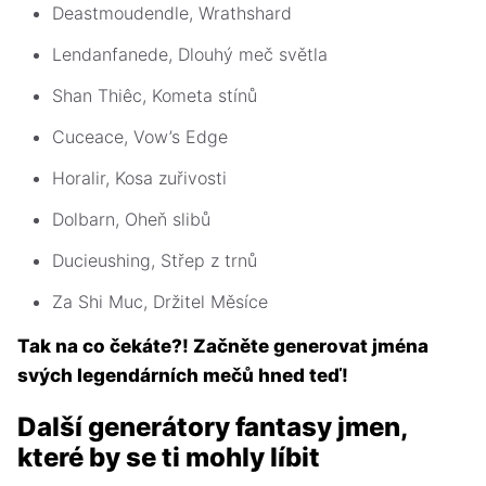
Deastmoudendle, Wrathshard
Lendanfanede, Dlouhý meč světla
Shan Thiêc, Kometa stínů
Cuceace, Vow’s Edge
Horalir, Kosa zuřivosti
Dolbarn, Oheň slibů
Ducieushing, Střep z trnů
Za Shi Muc, Držitel Měsíce
Tak na co čekáte?! Začněte generovat jména
svých legendárních mečů hned teď!
Další generátory fantasy jmen,
které by se ti mohly líbit