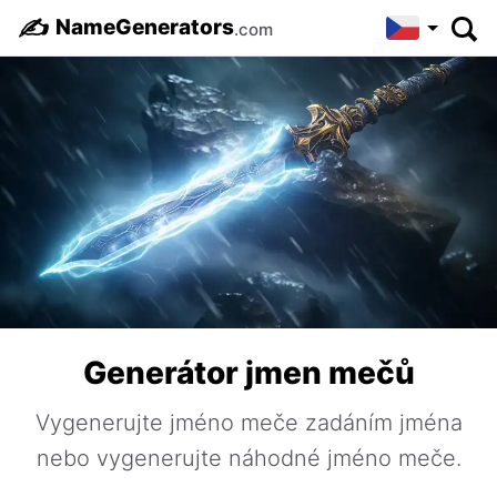
✍️
NameGenerators
.com
Generátor jmen mečů
Vygenerujte jméno meče zadáním jména
nebo vygenerujte náhodné jméno meče.