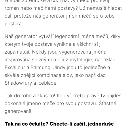
Hledáš autentické a cool názvy mečů pro svůj
román nebo meč herní postavy? Už nemusíš hledat
dál, protože náš generátor jmen mečů se o tebe
postará.
Náš generátor vytváří legendární jména mečů, díky
kterým tvoje postava vynikne a všichni si ji
zapamatují. Někdy jsou vygenerovaná jména
inspirována slavnými meči z mytologie, například
Excalibur a Balmung. Jindy jsou to jedinečné a
skvěle znějící kombinace slov, jako například
Shadowfury a Iceblade.
Tak do toho a zkus to! Kdo ví, třeba právě ty najdeš
dokonalé jméno meče pro svou postavu. Šťastné
generování!
Tak na co čekáte? Chcete-li začít, jednoduše