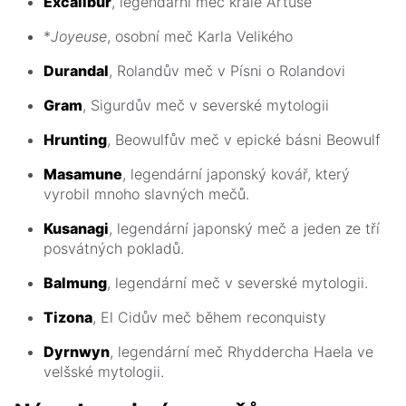
Excalibur
, legendární meč krále Artuše
*
Joyeuse
, osobní meč Karla Velikého
Durandal
, Rolandův meč v Písni o Rolandovi
Gram
, Sigurdův meč v severské mytologii
Hrunting
, Beowulfův meč v epické básni Beowulf
Masamune
, legendární japonský kovář, který
vyrobil mnoho slavných mečů.
Kusanagi
, legendární japonský meč a jeden ze tří
posvátných pokladů.
Balmung
, legendární meč v severské mytologii.
Tizona
, El Cidův meč během reconquisty
Dyrnwyn
, legendární meč Rhyddercha Haela ve
velšské mytologii.