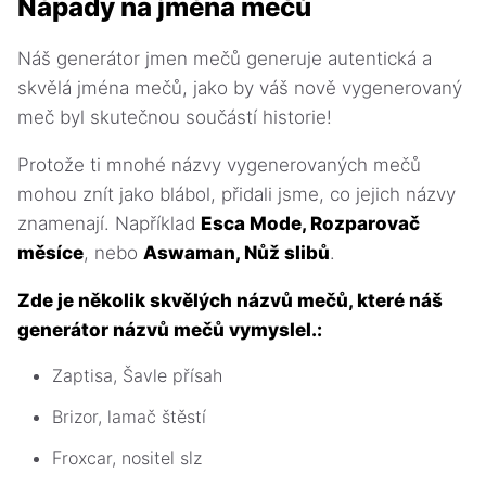
Nápady na jména mečů
Náš generátor jmen mečů generuje autentická a
skvělá jména mečů, jako by váš nově vygenerovaný
meč byl skutečnou součástí historie!
Protože ti mnohé názvy vygenerovaných mečů
mohou znít jako blábol, přidali jsme, co jejich názvy
znamenají. Například
Esca Mode, Rozparovač
měsíce
, nebo
Aswaman, Nůž slibů
.
Zde je několik skvělých názvů mečů, které náš
generátor názvů mečů vymyslel.:
Zaptisa, Šavle přísah
Brizor, lamač štěstí
Froxcar, nositel slz