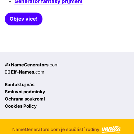
Generátor fantasy příjmení
Objev více!
✍️ NameGenerators
.com
🧝‍♀️ Elf-Names
.com
Kontaktuj nás
Smluvní podmínky
Ochrana soukromí
Cookies Policy
NameGenerators.com je součástí rodiny