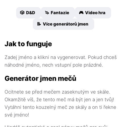
🎲 D&D
🦄 Fantazie
🎮 Video hra
📝 Více generátorů jmen
Jak to funguje
Zadej jméno a klikni na vygenerovat. Pokud chceš
náhodné jméno, nech vstupní pole prázdné.
Generátor jmen mečů
Ocitnete se před mečem zaseknutým ve skále.
Okamžitě víš, že tento meč má být jen a jen tvůj!
Vytáhni tento kouzelný meč ze skály a on ti řekne
své jméno!