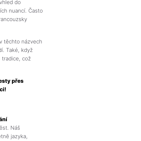
 vhled do
ích nuancí. Často
(francouzsky
v těchto názvech
dí. Také, když
tradice, což
esty přes
ci!
ání
ěst. Náš
tně jazyka,