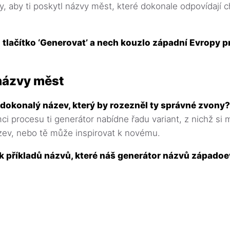
ry, aby ti poskytl názvy měst, které dokonale odpovídají 
i tlačítko ‘Generovat’ a nech kouzlo západní Evropy p
názvy měst
 dokonalý název, který by rozezněl ty správné zvony?
mci procesu ti generátor nabídne řadu variant, z nichž si
ev, nebo tě může inspirovat k novému.
lik příkladů názvů, které náš generátor názvů západ