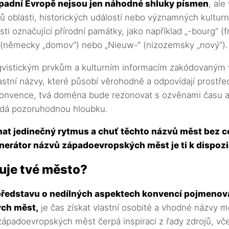
padní Evropě nejsou jen náhodné shluky písmen
, ale
ů oblasti, historických událostí nebo významných kulturn
sti označující přírodní památky, jako například „-bourg“ 
“ (německy „domov“) nebo „Nieuw-“ (nizozemsky „nový“).
vistickým prvkům a kulturním informacím zakódovaným 
astní názvy, které působí věrohodně a odpovídají prostře
konvence, tvá doména bude rezonovat s ozvěnami času a 
odá pozoruhodnou hloubku.
t jedinečný rytmus a chuť těchto názvů měst bez c
nerátor názvů západoevropských měst je ti k dispozi
uje tvé město?
představu o nedílných aspektech konvencí pojmenov
ch měst,
je čas získat vlastní osobité a vhodné názvy m
ápadoevropských měst čerpá inspiraci z řady zdrojů, vče