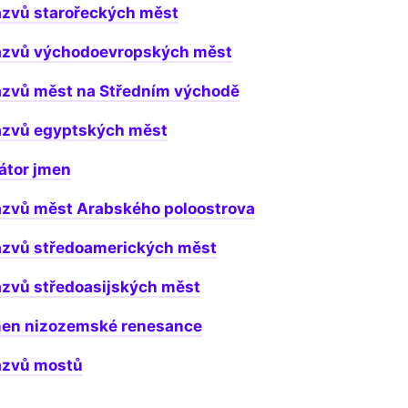
ázvů starořeckých měst
ázvů východoevropských měst
ázvů měst na Středním východě
ázvů egyptských měst
átor jmen
ázvů měst Arabského poloostrova
ázvů středoamerických měst
ázvů středoasijských měst
men nizozemské renesance
ázvů mostů