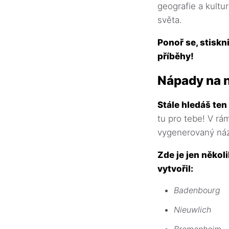
geografie a kultu
světa.
Ponoř se, stiskn
příběhy!
Nápady na 
Stále hledáš ten
tu pro tebe! V rá
vygenerovaný náz
Zde je jen něko
vytvořil:
Badenbourg
Nieuwlich