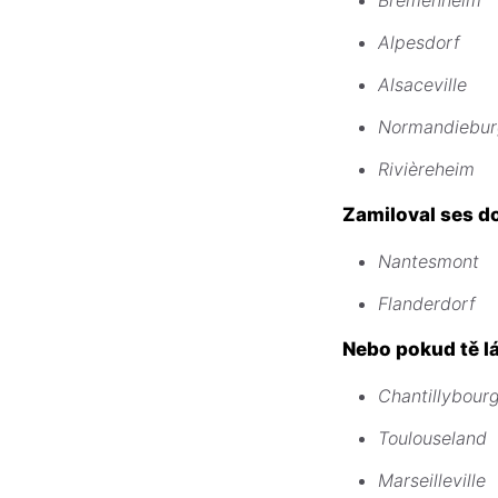
Bremenheim
Alpesdorf
Alsaceville
Normandiebur
Rivièreheim
Zamiloval ses d
Nantesmont
Flanderdorf
Nebo pokud tě lá
Chantillybour
Toulouseland
Marseilleville