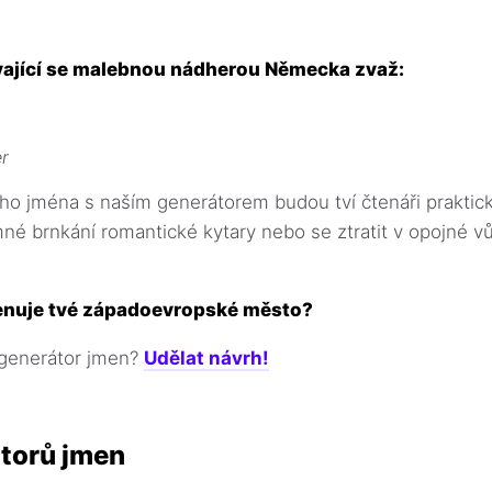
vající se malebnou nádherou Německa zvaž:
er
 jména s naším generátorem budou tví čtenáři prakticky
mné brnkání romantické kytary nebo se ztratit v opojné v
menuje tvé západoevropské město?
generátor jmen?
Udělat návrh!
torů jmen