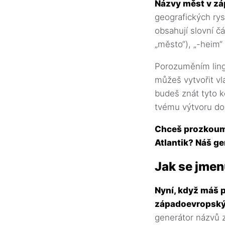
Názvy měst v zá
geografických rys
obsahují slovní čá
„město“), „-heim
Porozuměním ling
můžeš vytvořit vl
budeš znát tyto 
tvému výtvoru d
Chceš prozkouma
Atlantik? Náš ge
Jak se jmen
Nyní, když máš 
západoevropský
generátor názvů z