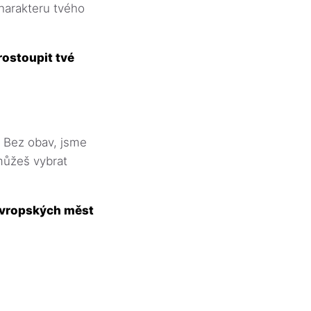
charakteru tvého
rostoupit tvé
Bez obav, jsme
 můžeš vybrat
oevropských měst