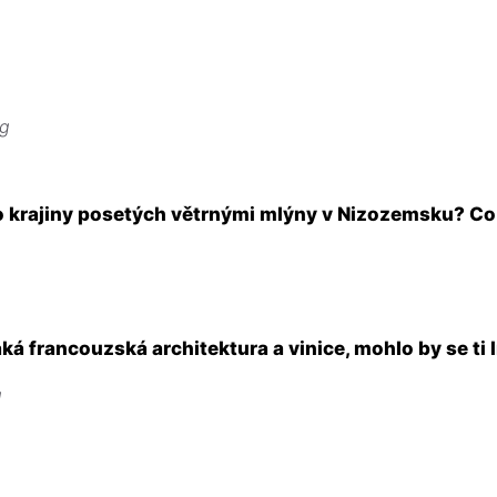
g
o krajiny posetých větrnými mlýny v Nizozemsku? Co 
ká francouzská architektura a vinice, mohlo by se ti lí
g