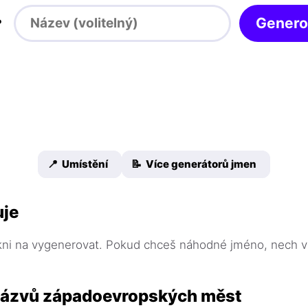

Genero
📍 Umístění
📝 Více generátorů jmen
uje
ikni na vygenerovat. Pokud chceš náhodné jméno, nech v
názvů západoevropských měst