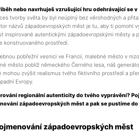
íběh nebo navrhuješ vzrušující hru odehrávající se v
ces tvorby světa by byl neúplný bez věrohodných a přita
or názvů západoevropských měst je tu, aby ti pomohl vy
t inspirované autentickými západoevropskými městy a p
e konstruovaného prostředí.
alebnou pobřežní vesnici ve Francii, malebné město v ni
šné město poblíž německého Černého lesa, náš generátor
é mohou zvýšit realismus tvého fiktivního prostředí a př
ápadní Evropy.
rování regionální autenticity do tvého vyprávění? P
nování západoevropských měst a pak se pustíme do
ojmenování západoevropských měst