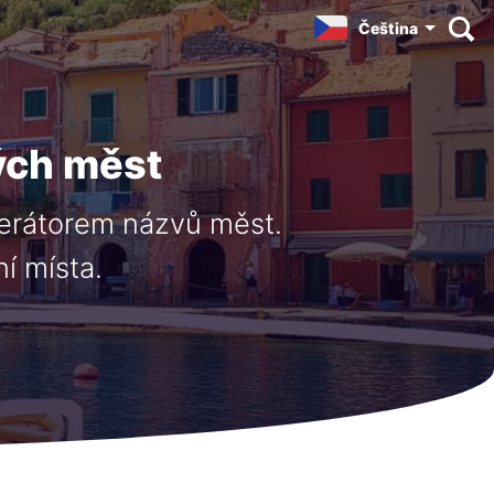
Čeština
ých měst
nerátorem názvů měst.
í místa.