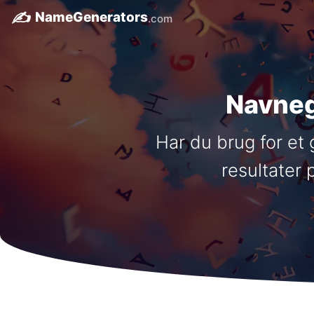
✍️
NameGenerators
.com
Navneg
Har du brug for et
resultater 