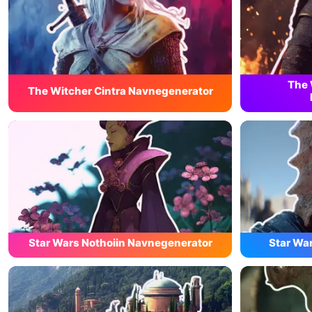
The 
The Witcher Cintra Navnegenerator
Star Wars Nothoiin Navnegenerator
Star Wa