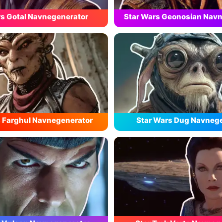
rs Gotal Navnegenerator
Star Wars Geonosian Nav
s Farghul Navnegenerator
Star Wars Dug Navneg