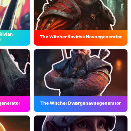
Rivian
The Witcher Kovirisk Navnegenerator
r
generator
The Witcher Dværgenavnegenerator