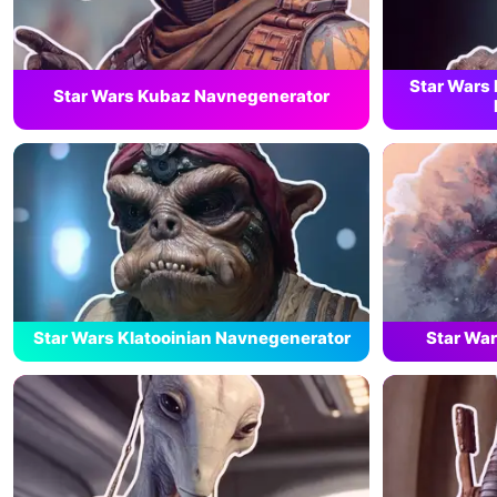
Star Wars
Star Wars Kubaz Navnegenerator
Star Wars Klatooinian Navnegenerator
Star War