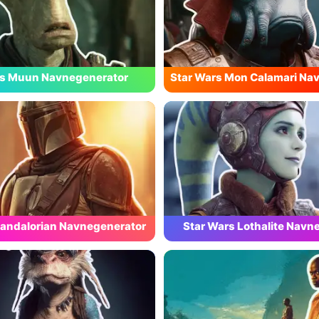
rs Muun Navnegenerator
Star Wars Mon Calamari Na
Mandalorian Navnegenerator
Star Wars Lothalite Navn