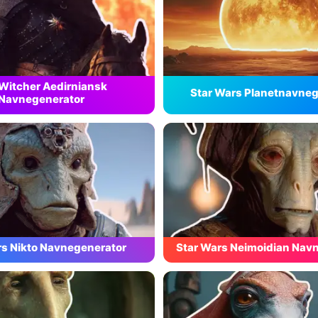
Witcher Aedirniansk
Star Wars Planetnavneg
Navnegenerator
rs Nikto Navnegenerator
Star Wars Neimoidian Nav