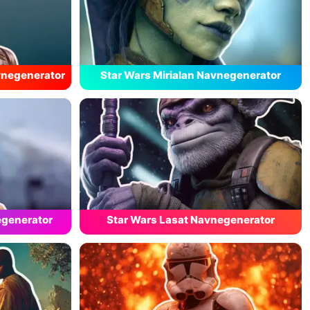
vnegenerator
Star Wars Mirialan Navnegenerator
egenerator
Star Wars Lasat Navnegenerator