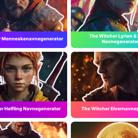
The Witcher Lyrian & 
r Menneskenavnegenerator
Navnegenerato
r Halfling Navnegenerator
The Witcher Elvernavne