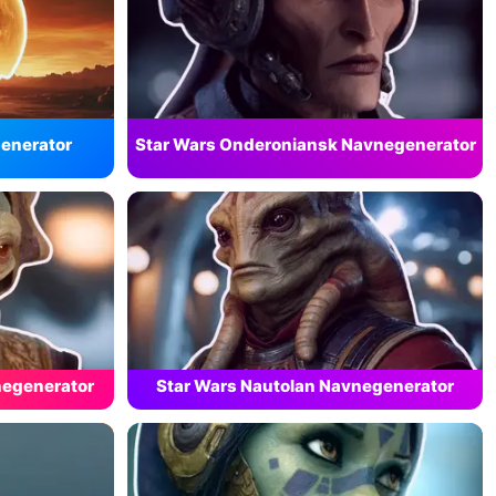
enerator
Star Wars Onderoniansk Navnegenerator
negenerator
Star Wars Nautolan Navnegenerator