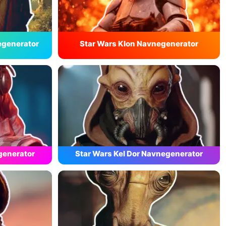
egenerator
Star Wars Klon Navnegenerator
generator
Star Wars Kel Dor Navnegenerator