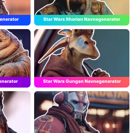
enerator
Star Wars Ithorian Navnegenerator
enerator
Star Wars Gungan Navnegenerator