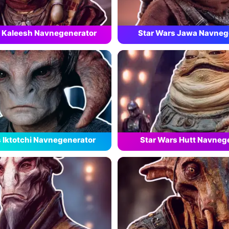
s Kaleesh Navnegenerator
Star Wars Jawa Navneg
 Iktotchi Navnegenerator
Star Wars Hutt Navneg