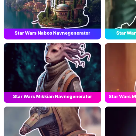
Star Wars Naboo Navnegenerator
Star Wa
Star Wars Mikkian Navnegenerator
Star Wars 