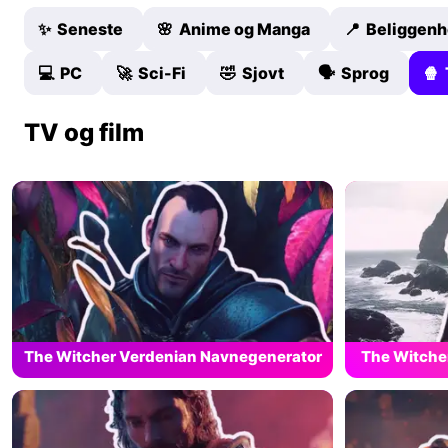
✨ Seneste
🌸 Anime og Manga
📍 Beliggen
💻 PC
🚀 Sci-Fi
🤣 Sjovt
🗣️ Sprog
🍿 
TV og film
The Witcher Verdenian Navnegenerator
The Witche