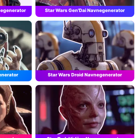
negenerator
Star Wars Gen'Dai Navnegenerator
enerator
Star Wars Droid Navnegenerator