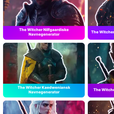
The Witcher Nilfgaardiske
The Witche
Navnegenerator
The Witcher Kaedweniansk
The Witche
Navnegenerator