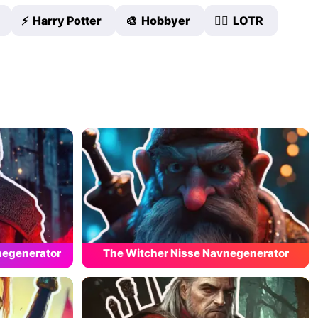
⚡ Harry Potter
🎨 Hobbyer
🧙‍♂️ LOTR
negenerator
The Witcher Nisse Navnegenerator