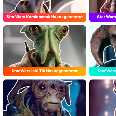
Star Wars Kaminoansk Navnegenerator
Star War
Star Wars Ishi Tib Navnegenerator
Star Wars