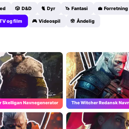
hed
🎲 D&D
🐈 Dyr
🦄 Fantasi
💼 Forretning
TV og film
🎮 Videospil
🪬 Åndelig
r Skelligan Navnegenerator
The Witcher Redansk Nav