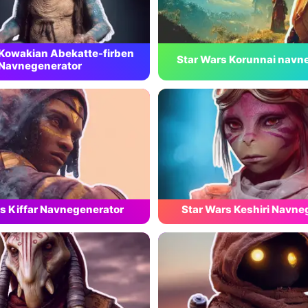
 Kowakian Abekatte-firben
Star Wars Korunnai navn
Navnegenerator
s Kiffar Navnegenerator
Star Wars Keshiri Navne