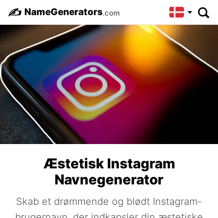
✍️
NameGenerators
.com
Æstetisk Instagram
Navnegenerator
Skab et drømmende og blødt Instagram-
brugernavn, der indkapsler din æstetiske