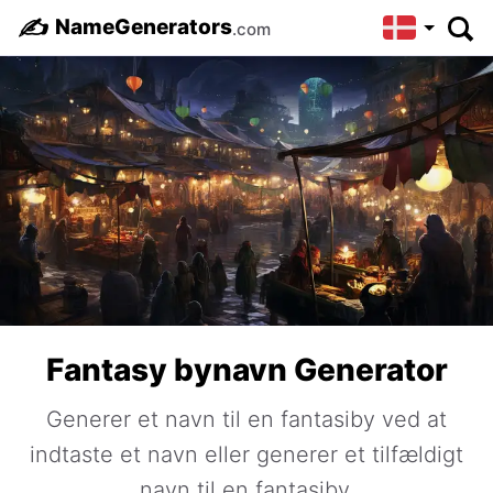
✍️
NameGenerators
.com
Fantasy bynavn Generator
Generer et navn til en fantasiby ved at
indtaste et navn eller generer et tilfældigt
navn til en fantasiby.