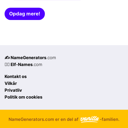
Opdag mere!
✍️ NameGenerators
.com
🧝‍♀️ Elf-Names
.com
Kontakt os
Vilkår
Privatliv
Politik om cookies
NameGenerators.com er en del af
-familien.