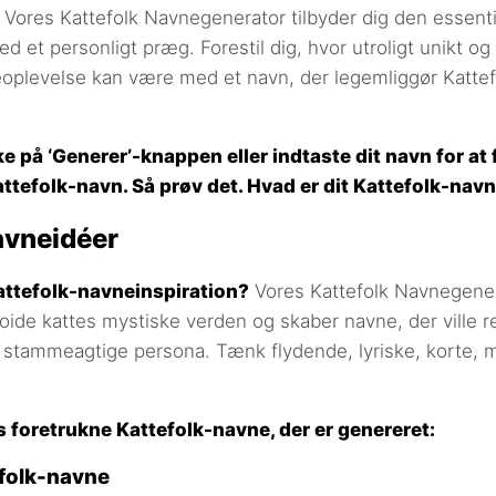
Vores Kattefolk Navnegenerator tilbyder dig den essenti
 et personligt præg. Forestil dig, hvor utroligt unikt 
lleoplevelse kan være med et navn, der legemliggør Katte
ke på ‘Generer’-knappen eller indtaste dit navn for at 
tefolk-navn. Så prøv det. Hvad er dit Kattefolk-nav
avneidéer
attefolk-navneinspiration?
Vores Kattefolk Navnegener
oide kattes mystiske verden og skaber navne, der ville
stammeagtige persona. Tænk flydende, lyriske, korte, m
s foretrukne Kattefolk-navne, der er genereret:
folk-navne