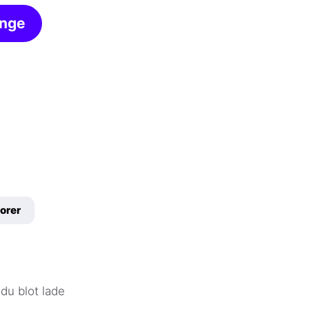
inge
orer
 du blot lade