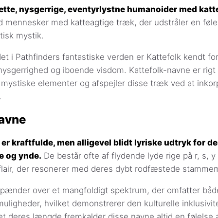
ætte, nysgerrige, eventyrlystne humanoider med katt
d mennesker med katteagtige træk, der udstråler en føle
isk mystik.
t i Pathfinders fantastiske verden er Kattefolk kendt fo
 nysgerrighed og iboende visdom. Kattefolk-navne er rig
ystiske elementer og afspejler disse træk ved at inkor
.
navne
r kraftfulde, men alligevel blidt lyriske udtryk for d
e og ynde.
De består ofte af flydende lyde rige på r, s, y
flair, der resonerer med deres dybt rodfæstede stammem
spænder over et mangfoldigt spektrum, der omfatter båd
ligheder, hvilket demonstrerer den kulturelle inklusivite
 deres længde fremkalder disse navne altid en følelse 