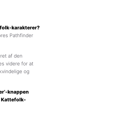
folk-karakterer?
ores Pathfinder
ret af den
s videre for at
kvindelige og
rer’-knappen
t Kattefolk-