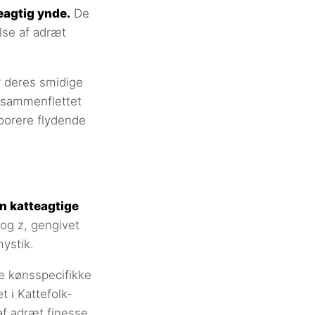
eagtig ynde.
De
lse af adræt
r deres smidige
t sammenflettet
porere flydende
en katteagtige
 og z, gengivet
ystik.
e kønsspecifikke
t i Kattefolk-
af adræt finesse