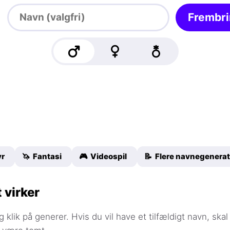
Frembr
yr
🦄 Fantasi
🎮 Videospil
📝 Flere navnegenerat
 virker
g klik på generer. Hvis du vil have et tilfældigt navn, skal