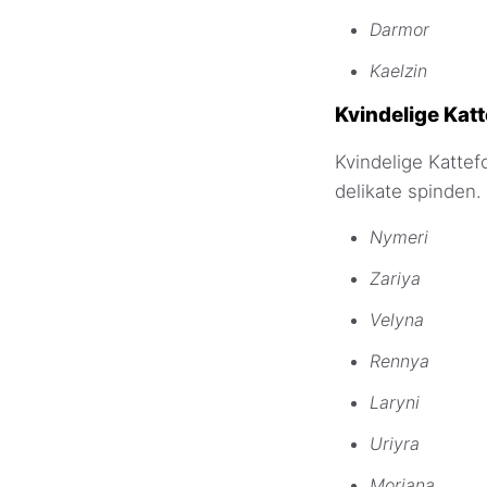
Darmor
Kaelzin
Kvindelige Kat
Kvindelige Kattef
delikate spinden. 
Nymeri
Zariya
Velyna
Rennya
Laryni
Uriyra
Moriana