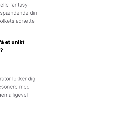
elle fantasy-
og spændende din
folkets adrætte
få et unikt
n?
ator lokker dig
 resonere med
en alligevel