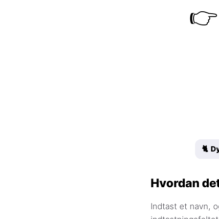
👉
🐈 D
Hvordan det
Indtast et navn, o