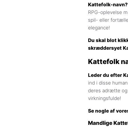
Kattefolk-navn?
RPG-oplevelse med
spil- eller fortæ
elegance!
Du skal blot klik
skræddersyet Kat
Kattefolk n
Leder du efter K
ind i disse human
deres adrætte og 
virkningsfulde!
Se nogle af vore
Mandlige Katte