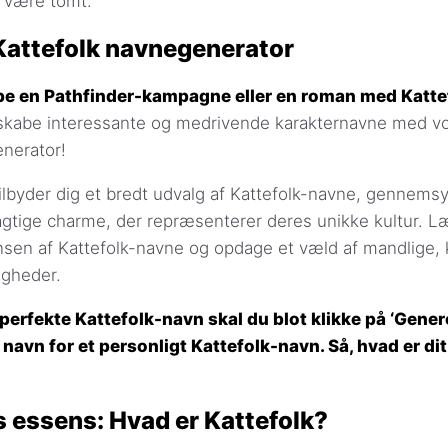
t være tomt.
Kattefolk navnegenerator
abe en Pathfinder-kampagne eller en roman med Katte
at skabe interessante og medrivende karakternavne med v
enerator!
ilbyder dig et bredt udvalg af Kattefolk-navne, gennemsy
gtige charme, der repræsenterer deres unikke kultur. Læ
sen af Kattefolk-navne og opdage et væld af mandlige, 
igheder.
 perfekte Kattefolk-navn skal du blot klikke på ‘Gene
t navn for et personligt Kattefolk-navn. Så, hvad er di
s essens: Hvad er Kattefolk?