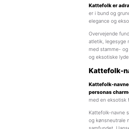
Kattefolk er adr
er i bund og grun
elegance og eksot
Overvejende funde
atletik, legesyge
med stamme- og m
og eksotiske lyde
Kattefolk-
Kattefolk-navne e
personas charm
med en eksotisk 
Kattefolk-navne 
og kønsneutrale mu
samfundet. Uanset