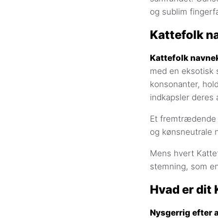
og sublim fingerf
Kattefolk 
Kattefolk navne
med en eksotisk s
konsonanter, hold
indkapsler deres 
Et fremtrædende 
og kønsneutrale n
Mens hvert Kattef
stemning, som en 
Hvad er dit
Nysgerrig efter 