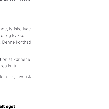
nde, lyriske lyde
ter og kvikke
e. Denne korthed
tion af kønnede
res kultur.
eksotisk, mystisk
elt eget