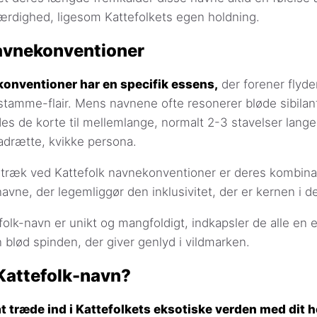
ærdighed, ligesom Kattefolkets egen holdning.
navnekonventioner
konventioner har en specifik essens,
der forener flyde
tamme-flair. Mens navnene ofte resonerer bløde sibilan
es de korte til mellemlange, normalt 2-3 stavelser lang
adrætte, kvikke persona.
træk ved Kattefolk navnekonventioner er deres kombina
avne, der legemliggør den inklusivitet, der er kernen i de
olk-navn er unikt og mangfoldigt, indkapsler de alle en 
blød spinden, der giver genlyd i vildmarken.
 Kattefolk-navn?
at træde ind i Kattefolkets eksotiske verden med dit h