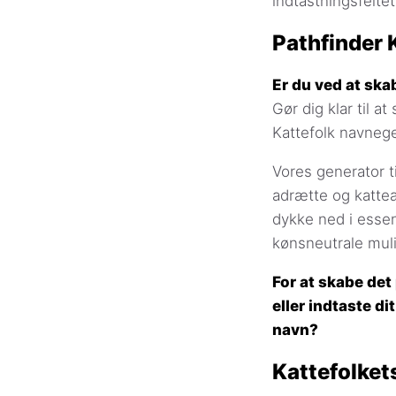
indtastningsfelte
Pathfinder 
Er du ved at sk
Gør dig klar til 
Kattefolk navneg
Vores generator t
adrætte og kattea
dykke ned i essen
kønsneutrale mul
For at skabe det
eller indtaste di
navn?
Kattefolket