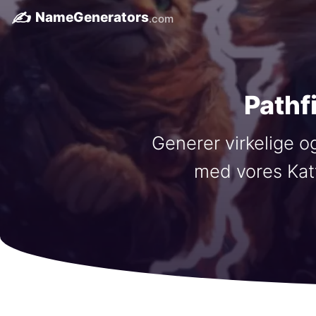
✍️
NameGenerators
.com
Pathf
Generer virkelige og
med vores Katt