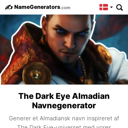
✍️
NameGenerators
.com
The Dark Eye Almadian
Navnegenerator
Generer et Almadiansk navn inspireret af
The Dark Eye-universet med vores