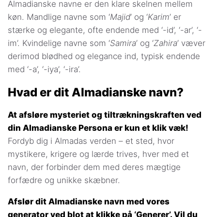
Almadianske navne er den klare skelnen mellem
køn. Mandlige navne som ‘
Majid
’ og ‘
Karim
’ er
stærke og elegante, ofte endende med ‘-id’, ‘-ar’, ‘-
im’. Kvindelige navne som ‘
Samira
’ og ‘
Zahira
’ væver
derimod blødhed og elegance ind, typisk endende
med ‘-a’, ‘-iya’, ‘-ira’.
Hvad er dit Almadianske navn?
At afsløre mysteriet og tiltrækningskraften ved
din Almadianske Persona er kun et klik væk!
Fordyb dig i Almadas verden – et sted, hvor
mystikere, krigere og lærde trives, hver med et
navn, der forbinder dem med deres mægtige
forfædre og unikke skæbner.
Afslør dit Almadianske navn med vores
generator ved blot at klikke på ‘Generer’. Vil du