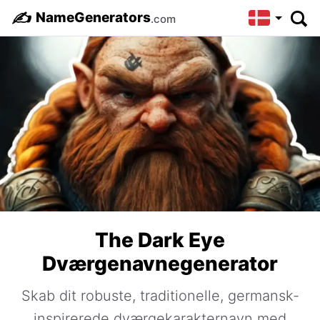
✍️
NameGenerators
.com
The Dark Eye
Dværgenavnegenerator
Skab dit robuste, traditionelle, germansk-
inspirerede dværgekarakternavn med