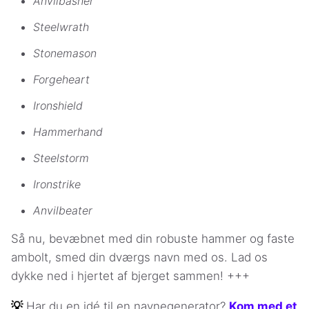
Anvilbasher
Steelwrath
Stonemason
Forgeheart
Ironshield
Hammerhand
Steelstorm
Ironstrike
Anvilbeater
Så nu, bevæbnet med din robuste hammer og faste
ambolt, smed din dværgs navn med os. Lad os
dykke ned i hjertet af bjerget sammen! +++
💡
Har du en idé til en navnegenerator?
Kom med et