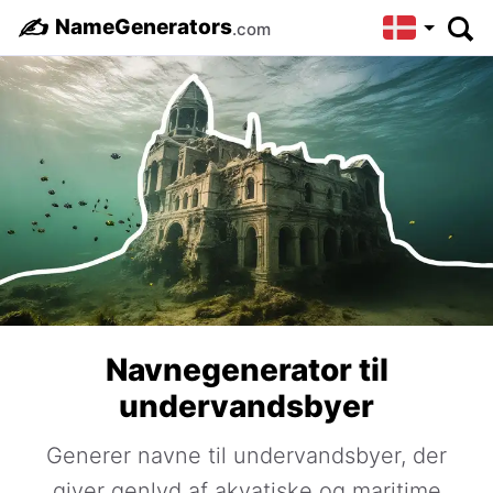
✍️
NameGenerators
.com
Navnegenerator til
undervandsbyer
Generer navne til undervandsbyer, der
giver genlyd af akvatiske og maritime