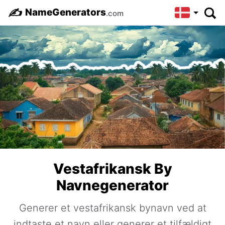
✍️
NameGenerators
.com
Vestafrikansk By
Navnegenerator
Generer et vestafrikansk bynavn ved at
indtaste et navn eller generer et tilfældigt