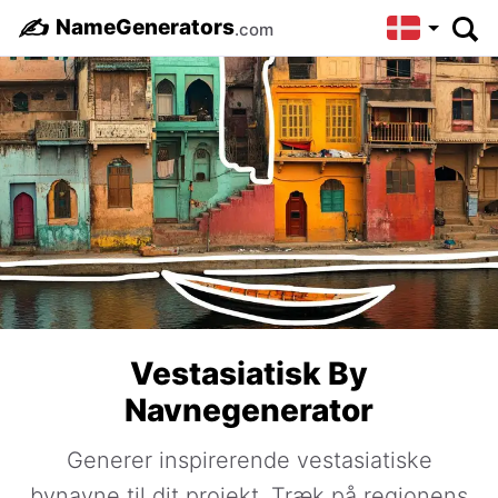
✍️
NameGenerators
.com
Vestasiatisk By
Navnegenerator
Generer inspirerende vestasiatiske
bynavne til dit projekt. Træk på regionens