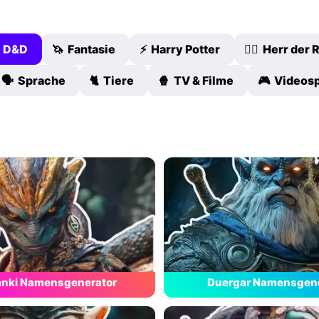
 D&D
🦄 Fantasie
⚡ Harry Potter
🧙‍♂️ Herr der
🗣️ Sprache
🐈 Tiere
🍿 TV & Filme
🎮 Videosp
anki Namensgenerator
Duergar Namensgene