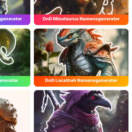
generator
DnD Minotaurus Namensgenerator
enerator
DnD Locathah Namensgenerator