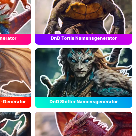
nerator
DnD Tortle Namensgenerator
-Generator
DnD Shifter Namensgenerator