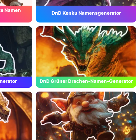
te Namen
DnD Kenku Namensgenerator
nerator
DnD Grüner Drachen-Namen-Generator