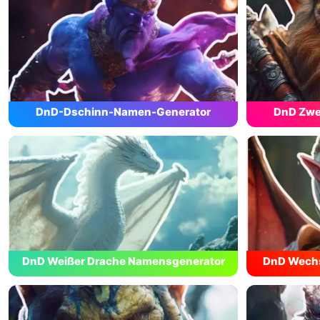
DnD-Dschinn-Namen-Generator
DnD Zwe
DnD Weißer Drache Namensgenerator
DnD Wechs