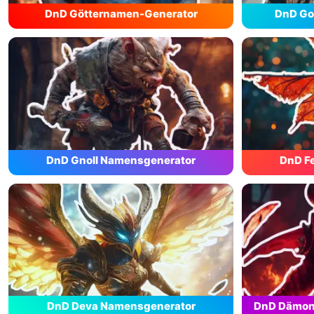
DnD Götternamen-Generator
DnD Go
DnD Gnoll Namensgenerator
DnD F
DnD Deva Namensgenerator
DnD Dämon