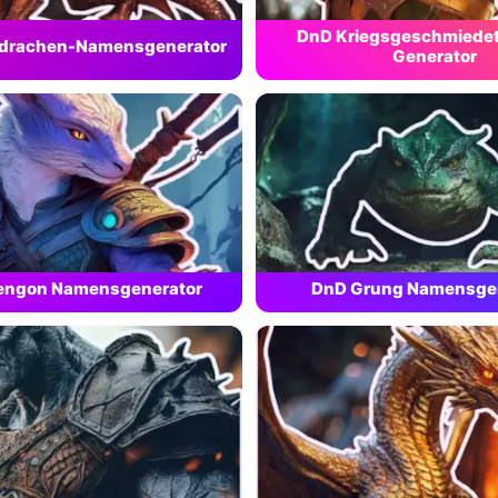
DnD Kriegsgeschmiede
drachen-Namensgenerator
Generator
engon Namensgenerator
DnD Grung Namensge