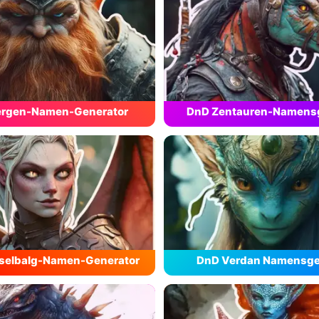
rgen-Namen-Generator
DnD Zentauren-Namens
elbalg-Namen-Generator
DnD Verdan Namensge