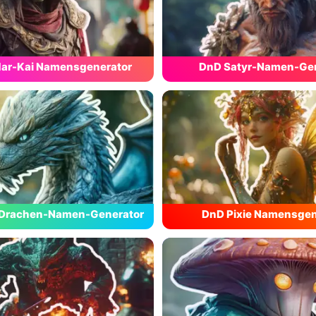
ar-Kai Namensgenerator
DnD Satyr-Namen-Gen
-Drachen-Namen-Generator
DnD Pixie Namensgen