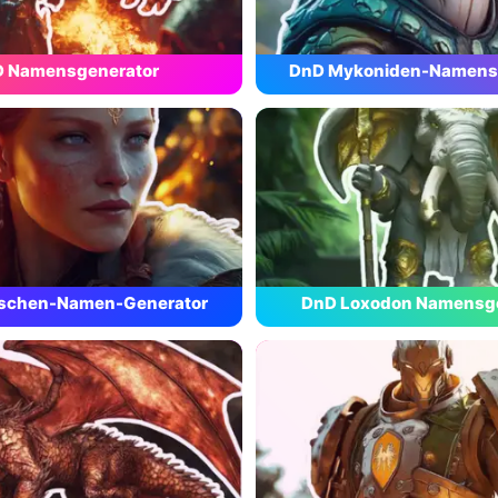
 Namensgenerator
DnD Mykoniden-Namens
schen-Namen-Generator
DnD Loxodon Namensg