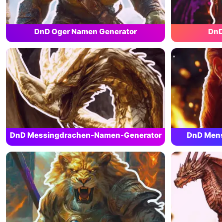
DnD Oger Namen Generator
DnD
DnD Messingdrachen-Namen-Generator
DnD Men