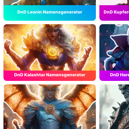
DnD Leonin Namensgenerator
DnD Kupfer
DnD Kalashtar Namensgenerator
DnD Har