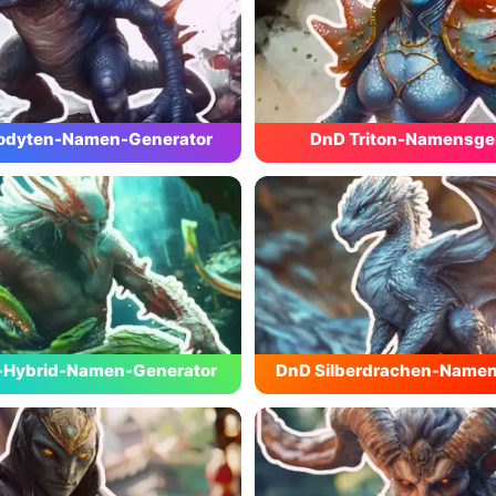
lodyten-Namen-Generator
DnD Triton-Namensge
-Hybrid-Namen-Generator
DnD Silberdrachen-Namen