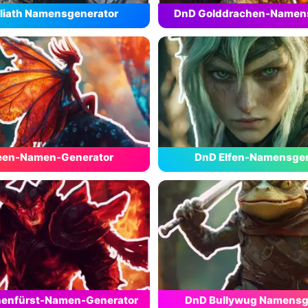
liath Namensgenerator
DnD Golddrachen-Namen
een-Namen-Generator
DnD Elfen-Namensgen
enfürst-Namen-Generator
DnD Bullywug Namensg