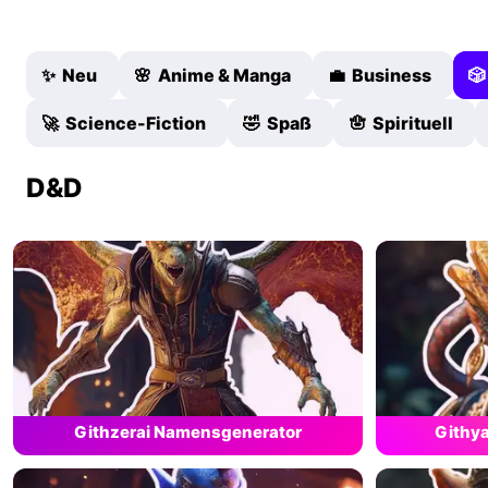
✨ Neu
🌸 Anime & Manga
💼 Business

🚀 Science-Fiction
🤣 Spaß
🪬 Spirituell
D&D
Githzerai Namensgenerator
Githy