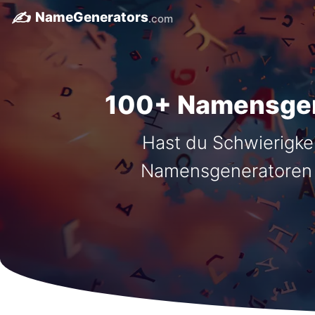
✍️
NameGenerators
.com
100+ Namensgene
Hast du Schwierigke
Namensgeneratoren a