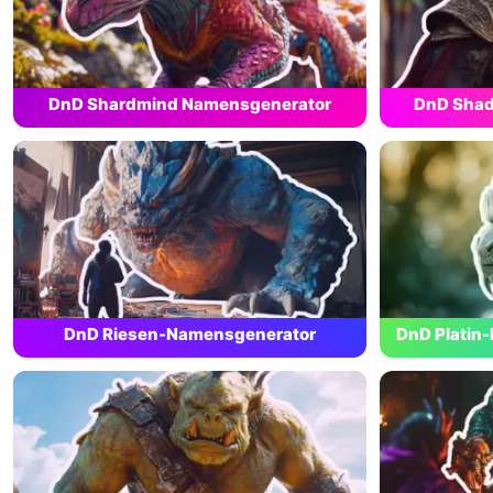
DnD Shardmind Namensgenerator
DnD Shad
DnD Riesen-Namensgenerator
DnD Platin