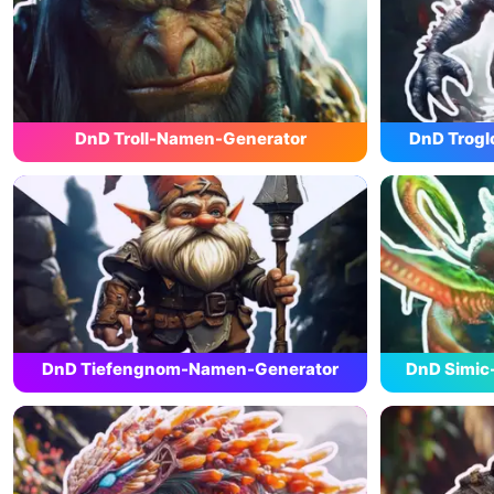
DnD Troll-Namen-Generator
DnD Trog
DnD Tiefengnom-Namen-Generator
DnD Simic