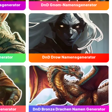
sgenerator
DnD Gnom-Namensgenerator
erator
DnD Drow Namensgenerator
enerator
DnD Bronze Drachen Namen Generator