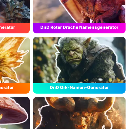
erator
DnD Roter Drache Namensgenerator
erator
DnD Ork-Namen-Generator