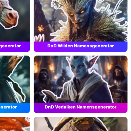
generator
DnD Wilden Namensgenerator
nerator
DnD Vedalken Namensgenerator