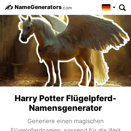
✍️
NameGenerators
.com
Harry Potter Flügelpferd-
Namensgenerator
Generiere einen magischen
Flügelpferdnamen, passend für die Welt