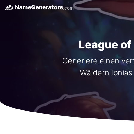
✍️
NameGenerators
.com
League of
Generiere einen ve
Wäldern Ionias