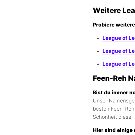
Weitere Le
Probiere weitere
League of L
League of L
League of L
Feen-Reh N
Bist du immer n
Unser Namensgener
besten Feen-Reh-
Schönheit dieser
Hier sind einige