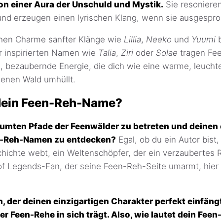
n einer Aura der Unschuld und Mystik.
Sie resonieren
 und erzeugen einen lyrischen Klang, wenn sie ausgespr
hen Charme sanfter Klänge wie
Lillia
,
Neeko
und
Yuumi
b
r inspirierten Namen wie
Talia
,
Ziri
oder
Solae
tragen Fe
, bezaubernde Energie, die dich wie eine warme, leuchte
enen Wald umhüllt.
 dein Feen-Reh-Name?
träumten Pfade der Feenwälder zu betreten und deine
n-Reh-Namen zu entdecken?
Egal, ob du ein Autor bist,
hichte webt, ein Weltenschöpfer, der ein verzaubertes R
of Legends-Fan, der seine Feen-Reh-Seite umarmt, hier 
 der deinen einzigartigen Charakter perfekt einfäng
der Feen-Rehe in sich trägt. Also, wie lautet dein Fe