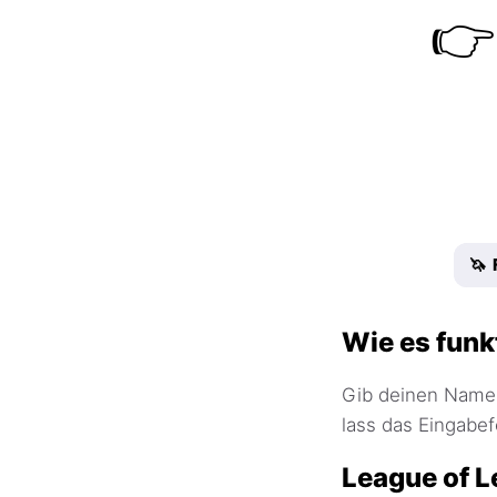
👉
🦄 
Wie es funk
Gib deinen Namen
lass das Eingabefe
League of 