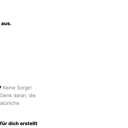
 aus.
?
Keine Sorge!
 Denk daran, die
türliche
ür dich erstellt