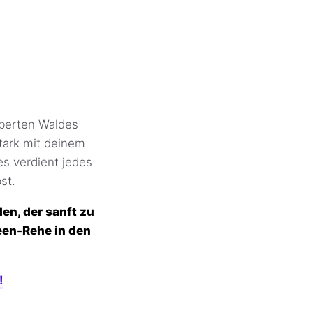
berten Waldes
tark mit deinem
s verdient jedes
st.
n, der sanft zu
een-Rehe in den
!