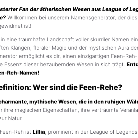
eisterter Fan der ätherischen Wesen aus League of L
he?
Willkommen bei unserem Namensgenerator, der die
gewidmet ist!
 in eine traumhafte Landschaft voller skurriler Namen ei
nften Klängen, floraler Magie und der mystischen Aura de
rator ermöglicht es dir, einen einzigartigen Feen-Re
ie Essenz dieser bezaubernden Wesen in sich trägt.
Ent
een-Reh-Namen!
finition: Wer sind die Feen-Rehe?
charmante, mythische Wesen, die in den ruhigen Wäl
ür ihre magischen Eigenschaften, ihre verträumte Veranl
zur Natur.
 Feen-Reh ist
Lillia
, prominent in der League of Legends