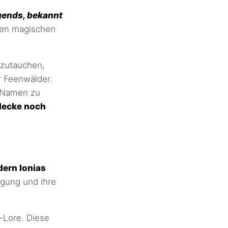
egends, bekannt
sen magischen
nzutauchen,
r Feenwälder.
h-Namen zu
decke noch
dern Ionias
agung und ihre
-Lore. Diese