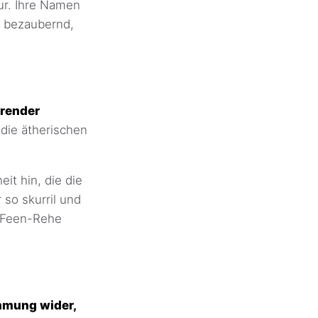
ur. Ihre Namen
o bezaubernd,
erender
die ätherischen
it hin, die die
so skurril und
r Feen-Rehe
mmung wider,