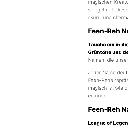
magischen Kreatu
spiegeln oft die
skurril und charma
Feen-Reh 
Tauche ein in di
Grüntöne und de
Namen, die unser
Jeder Name deutet
Feen-Rehe repräse
magisch ist wie 
erkunden.
Feen-Reh N
League of Lege