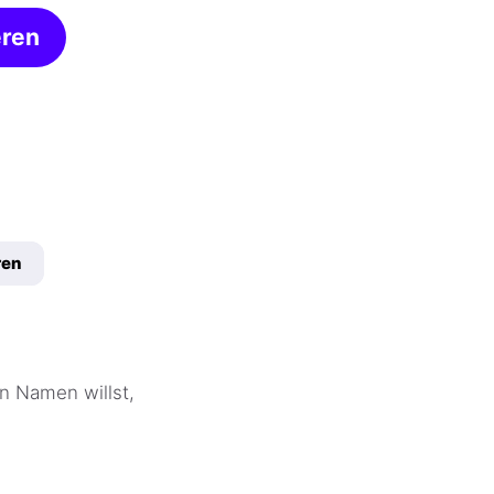
eren
ren
n Namen willst,