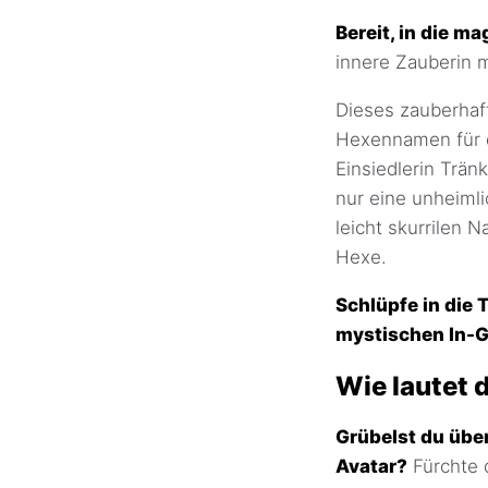
Bereit, in die 
innere Zauberin
Dieses zauberhaf
Hexennamen für d
Einsiedlerin Trän
nur eine unheiml
leicht skurrilen 
Hexe.
Schlüpfe in die
mystischen In
Wie lautet 
Grübelst du übe
Avatar?
Fürchte 