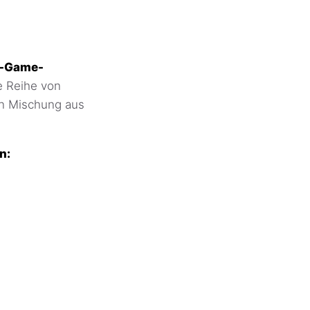
In-Game-
e Reihe von
en Mischung aus
n: