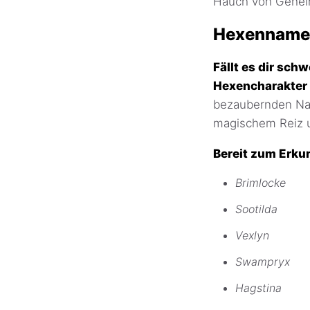
Hauch von Gehei
Hexennamen
Fällt es dir sc
Hexencharakter 
bezaubernden Nam
magischem Reiz 
Bereit zum Erku
Brimlocke
Sootilda
Vexlyn
Swampryx
Hagstina