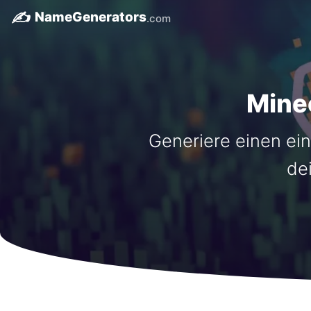
✍️
NameGenerators
.com
Mine
Generiere einen ei
de