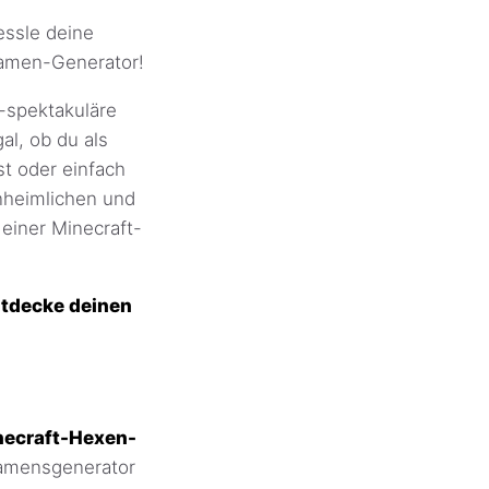
essle deine
Namen-Generator!
-spektakuläre
l, ob du als
st oder einfach
nheimlichen und
 einer Minecraft-
ntdecke deinen
necraft-Hexen-
Namensgenerator