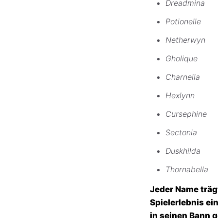
Dreadmina
Potionelle
Netherwyn
Gholique
Charnella
Hexlynn
Cursephine
Sectonia
Duskhilda
Thornabella
Jeder Name träg
Spielerlebnis e
in seinen Bann 