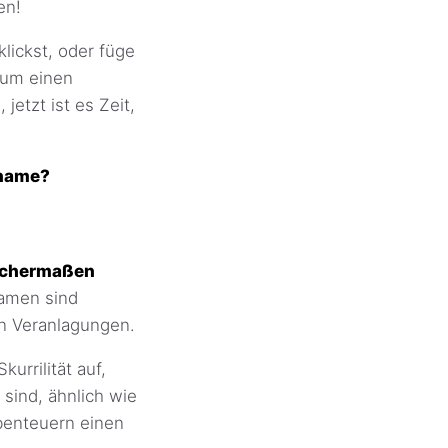
en!
lickst, oder füge
 um einen
etzt ist es Zeit,
nname?
eichermaßen
amen sind
en Veranlagungen.
rrilität auf,
sind, ähnlich wie
benteuern einen