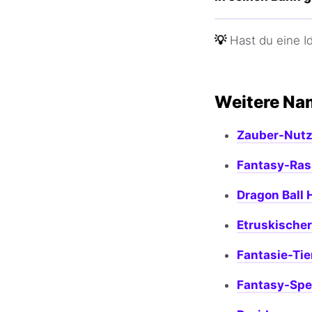
💡
Hast du eine 
Weitere Na
Zauber-Nut
Fantasy-Ra
Dragon Ball
Etruskische
Fantasie-Ti
Fantasy-Sp