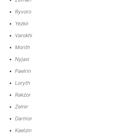
Ryvoro
Yezkir
Varokhi
Morith
Nyjaxi
Paelrin
Loryth
Rakzor
Zelnir
Darmor
Kaelzin