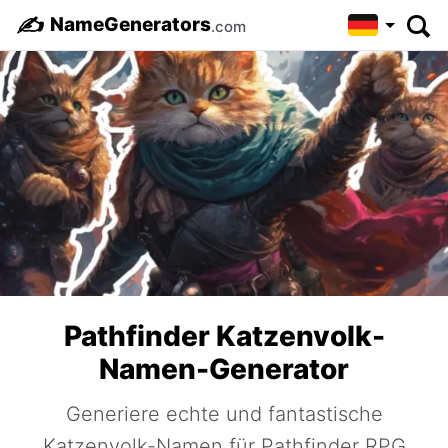
✍️
NameGenerators
.com
Pathfinder Katzenvolk-
Namen-Generator
Generiere echte und fantastische
Katzenvolk-Namen für Pathfinder RPG