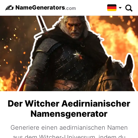
✍️
NameGenerators
.com
Der Witcher Aedirnianischer
Namensgenerator
Generiere einen aedirnianischen Namen
aus dem Witcher-Universum, indem du