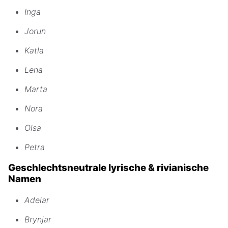
Inga
Jorun
Katla
Lena
Marta
Nora
Olsa
Petra
Geschlechtsneutrale lyrische & rivianische
Namen
Adelar
Brynjar