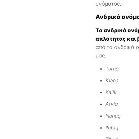
ονόματος.
Ανδρικά ονόμ
Τα ανδρικά ονό
απλότητας και 
από τα ανδρικά 
μας:
Taruq
Kiana
Kalik
Arviq
Nanuq
Ilutaq