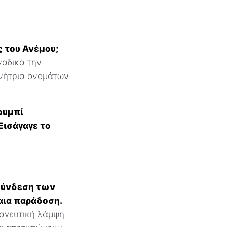
ς του Ανέμου;
ναδικά την
ννήτρια ονομάτων
ουμπί
Εισάγαγε το
 σύνδεση των
αια παράδοση.
αγευτική λάμψη