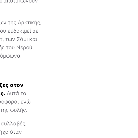
τα αποτυπώνουν
ων της Αρκτικής,
ου ευδοκιμεί σε
τ, των Σάμι και
ής του Νερού
σύμφωνα.
ίζες στον
ς.
Αυτά τα
προφορά, ενώ
της φυλής.
 συλλαβές,
ήχο όταν