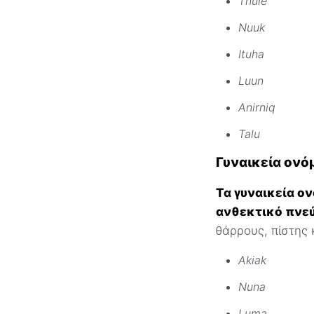
Thule
Nuuk
Ituha
Luun
Anirniq
Talu
Γυναικεία ονό
Τα γυναικεία ο
ανθεκτικό πνεύ
θάρρους, πίστης 
Akiak
Nuna
Luma