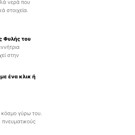
αλά νερά που
ά στοιχεία.
ς Φυλής του
εννήτρια
χεί στην
.
με ένα κλικ ή
 κόσμο γύρω του.
, πνευματικούς