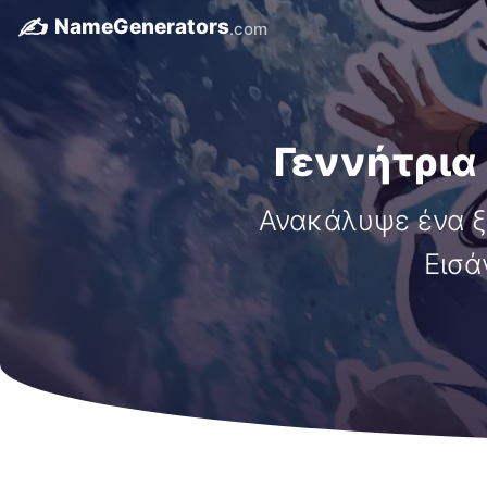
✍️
NameGenerators
.com
Γεννήτρια
Ανακάλυψε ένα ξ
Εισά