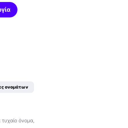
ργία
ιες ονομάτων
 τυχαίο όνομα,