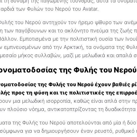
αι τη δύναμη της παγωμένης τούνδρας, αυτά τα ονόμα
αρδιά των Φυλών του Νερού του Avatar.
Φυλής του Νερού αντηχούν τον ήρεμο ψίθυρο των ανέμ
η των παγόβουνων και το ακλόνητο πνεύμα της ζωής π
άλλον. Εμποτισμένα με την πολιτιστική ουσία των Ινουί
ν εμπνευσμένων από την Αρκτική, τα ονόματα της Φυλ
 μεσαίο μήκος συλλαβών, μαζί με μελωδικά και απαλά 
ονοματοδοσίας της Φυλής του Νερού
νοματοδοσίας της Φυλής του Νερού έχουν βαθιές ρ
ής προς τη φύση και τις πολιτιστικές της επιρροέ
ουν μια μελωδική ισορροπία, καθώς είναι απλά στην 
ν πλούσιο νόημα, αντικατοπτρίζοντας τη δυαδικότητα 
ματα της Φυλής του Νερού αποτελούνται από μία ή δύο
σύμφωνα για να δημιουργήσουν έναν ρευστό, ρυθμικό 