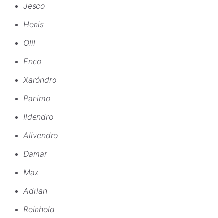
Jesco
Henis
Olil
Enco
Xaróndro
Panimo
Ildendro
Alivendro
Damar
Max
Adrian
Reinhold