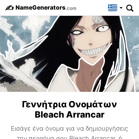
✍️
NameGenerators
.com
Γεννήτρια Ονομάτων
Bleach Arrancar
Εισάγε ένα όνομα για να δημιουργήσεις
την περσόνα σου Bleach Arrancar, ή