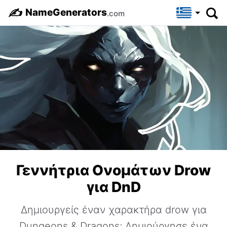
✍️
NameGenerators
.com
Γεννήτρια Ονομάτων Drow
για DnD
Δημιουργείς έναν χαρακτήρα drow για
Dungeons & Dragons; Δημιούργησε ένα