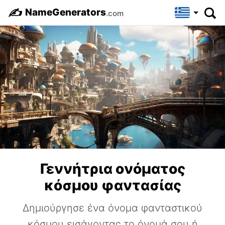
✍️
NameGenerators
.com
Γεννήτρια ονόματος
κόσμου φαντασίας
Δημιούργησε ένα όνομα φανταστικού
κόσμου εισάγοντας το όνομά σου ή