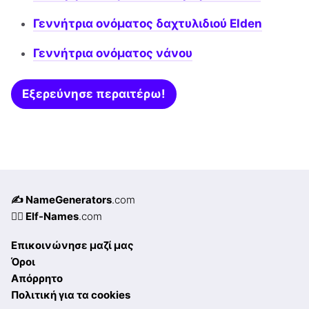
Γεννήτρια ονόματος δαχτυλιδιού Elden
Γεννήτρια ονόματος νάνου
Εξερεύνησε περαιτέρω!
✍️ NameGenerators
.com
🧝‍♀️ Elf-Names
.com
Επικοινώνησε μαζί μας
Όροι
Απόρρητο
Πολιτική για τα cookies