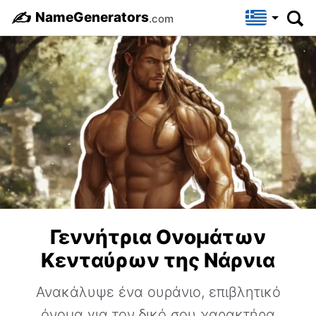
✍️
NameGenerators
.com
Γεννήτρια Ονομάτων
Κενταύρων της Νάρνια
Ανακάλυψε ένα ουράνιο, επιβλητικό
όνομα για τον δικό σου χαρακτήρα