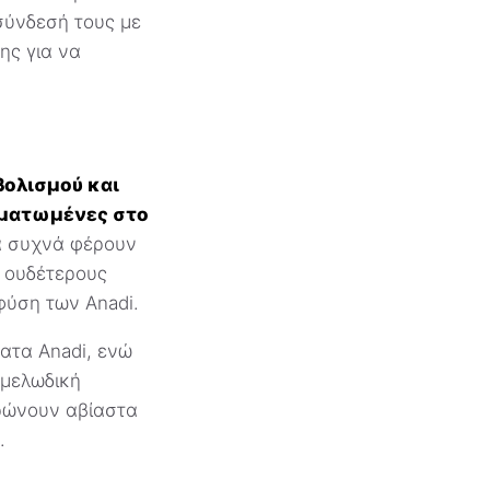
σύνδεσή τους με
ης για να
βολισμού και
ωματωμένες στο
α συχνά φέρουν
ι ουδέτερους
φύση των Anadi.
ατα Anadi, ενώ
 μελωδική
ώνουν αβίαστα
.