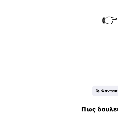
👉
🦄 Φαντασ
Πως δουλε