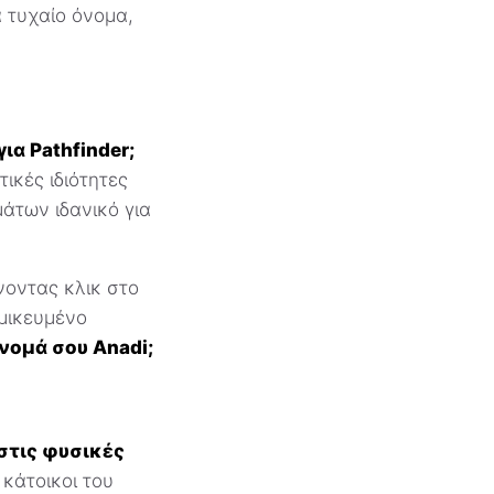
 τυχαίο όνομα,
ια Pathfinder;
ικές ιδιότητες
άτων ιδανικό για
νοντας κλικ στο
ομικευμένο
νομά σου Anadi;
στις φυσικές
 κάτοικοι του