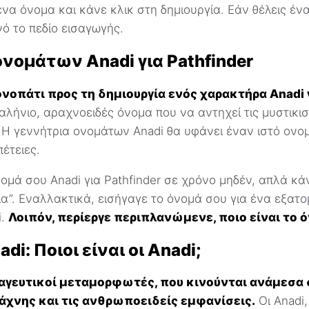
α όνομα και κάνε κλικ στη δημιουργία. Εάν θέλεις ένα
ό το πεδίο εισαγωγής.
ονομάτων Anadi για Pathfinder
νοπάτι προς τη δημιουργία ενός χαρακτήρα Anadi γ
αλήνιο, αραχνοειδές όνομα που να αντηχεί τις μυστικιστ
 Η γεννήτρια ονομάτων Anadi θα υφάνει έναν ιστό ονομ
πέτειες.
μά σου Anadi για Pathfinder σε χρόνο μηδέν, απλά κά
ία”. Εναλλακτικά, εισήγαγε το όνομά σου για ένα εξατ
i.
Λοιπόν, περίεργε περιπλανώμενε, ποιο είναι το ό
di: Ποιοι είναι οι Anadi;
 μαγευτικοί μεταμορφωτές, που κινούνται ανάμεσα 
άχνης και τις ανθρωποειδείς εμφανίσεις.
Οι Anadi,