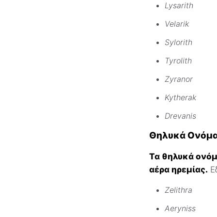
Lysarith
Velarik
Sylorith
Tyrolith
Zyranor
Kytherak
Drevanis
Θηλυκά Ονόμα
Τα θηλυκά ονόμ
αέρα ηρεμίας.
Εδ
Zelithra
Aeryniss