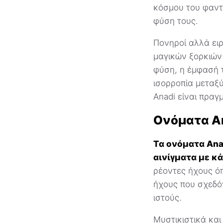
κόσμου του φαντα
φύση τους.
Πονηροί αλλά ειρ
μαγικών ξορκιών 
φύση, η έμφασή τ
ισορροπία μεταξύ
Anadi είναι πραγ
Ονόματα A
Τα ονόματα Ana
αινίγματα με κ
ρέοντες ήχους όπ
ήχους που σχεδό
ιστούς.
Μυστικιστικά και