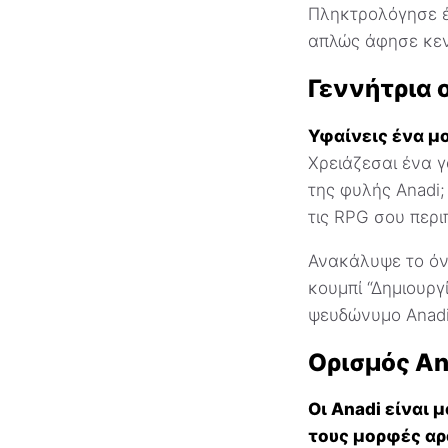
Πληκτρολόγησε έν
απλώς άφησε κεν
Γεννήτρια 
Υφαίνεις ένα μο
Χρειάζεσαι ένα γ
της φυλής Anadi;
τις RPG σου περι
Ανακάλυψε το όνο
κουμπί “Δημιουργ
ψευδώνυμο Anad
Ορισμός Ana
Οι Anadi είναι
τους μορφές αρ