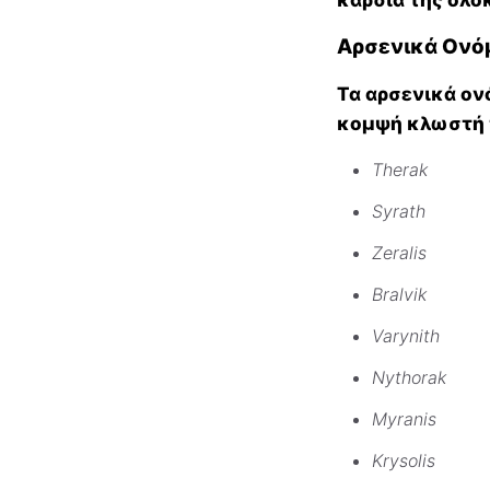
Αρσενικά Ονό
Τα αρσενικά ον
κομψή κλωστή τ
Therak
Syrath
Zeralis
Bralvik
Varynith
Nythorak
Myranis
Krysolis