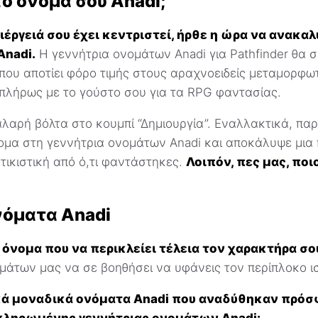
το όνομά σου Anadi;
έργειά σου έχει κεντριστεί, ήρθε η ώρα να ανακαλ
Anadi.
Η γεννήτρια ονομάτων Anadi για Pathfinder θα σ
που αποτίει φόρο τιμής στους αραχνοειδείς μεταμορφω
 πλήρως με το γούστο σου για τα RPG φαντασίας.
λαρή βόλτα στο κουμπί “Δημιουργία”. Εναλλακτικά, πα
ομα στη γεννήτρια ονομάτων Anadi και αποκάλυψε μια 
τικιστική από ό,τι φαντάστηκες.
Λοιπόν, πες μας, ποι
ονόματα Anadi
 όνομα που να περικλείει τέλεια τον χαρακτήρα σο
μάτων μας να σε βοηθήσει να υφάνεις τον περίπλοκο ι
κά μοναδικά ονόματα Anadi που αναδύθηκαν πρόσ
κληρωμένης γεννήτριας ονομάτων Anadi: