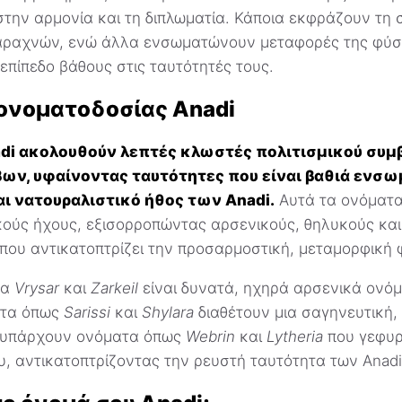
στην αρμονία και τη διπλωματία. Κάποια εκφράζουν τη 
 αραχνών, ενώ άλλα ενσωματώνουν μεταφορές της φύσ
πίπεδο βάθους στις ταυτότητές τους.
ονοματοδοσίας Anadi
di ακολουθούν λεπτές κλωστές πολιτισμικού συμ
ων, υφαίνοντας ταυτότητες που είναι βαθιά ενσ
αι νατουραλιστικό ήθος των Anadi.
Αυτά τα ονόματ
ικούς ήχους, εξισορροπώντας αρσενικούς, θηλυκούς κα
που αντικατοπτρίζει την προσαρμοστική, μεταμορφική 
τα
Vrysar
και
Zarkeil
είναι δυνατά, ηχηρά αρσενικά ονόμ
ατα όπως
Sarissi
και
Shylara
διαθέτουν μια σαγηνευτική,
α υπάρχουν ονόματα όπως
Webrin
και
Lytheria
που γεφυρ
υ, αντικατοπτρίζοντας την ρευστή ταυτότητα των Anadi