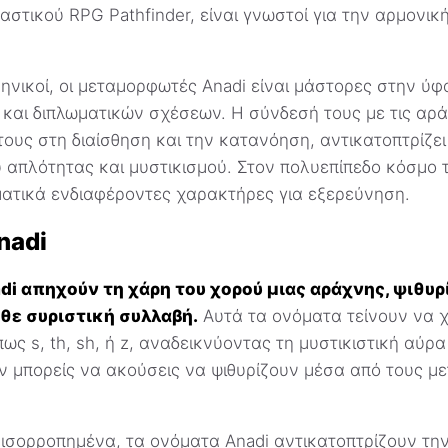
στικού RPG Pathfinder, είναι γνωστοί για την αρμονική
ηνικοί, οι μεταμορφωτές Anadi είναι μάστορες στην ύφ
και διπλωματικών σχέσεων. Η σύνδεσή τους με τις αρά
ους στη διαίσθηση και την κατανόηση, αντικατοπτρίζει
 απλότητας και μυστικισμού. Στον πολυεπίπεδο κόσμο το
ματικά ενδιαφέροντες χαρακτήρες για εξερεύνηση.
nadi
di απηχούν τη χάρη του χορού μιας αράχνης, ψιθυρ
άθε συριστική συλλαβή.
Αυτά τα ονόματα τείνουν να 
ως s, th, sh, ή z, αναδεικνύοντας τη μυστικιστική αύρ
ν μπορείς να ακούσεις να ψιθυρίζουν μέσα από τους μ
 ισορροπημένα, τα ονόματα Anadi αντικατοπτρίζουν τη