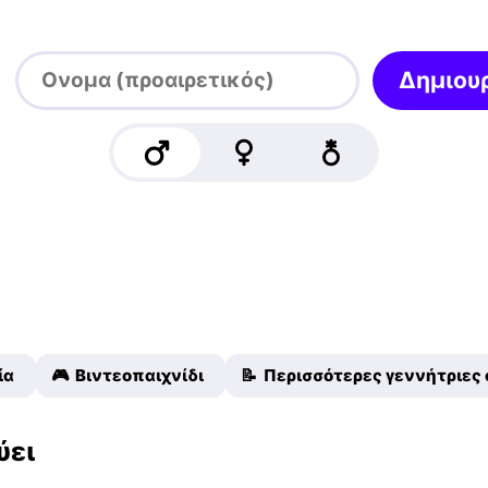
Δημιου
ία
🎮 Βιντεοπαιχνίδι
📝 Περισσότερες γεννήτριε
ύει