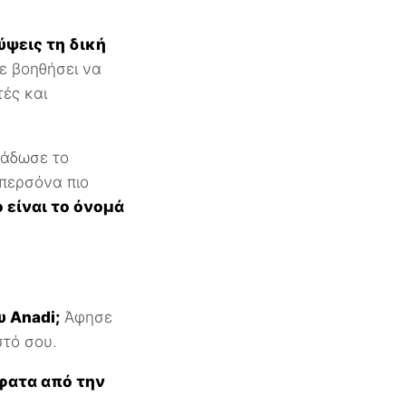
ύψεις τη δική
ε βοηθήσει να
τές και
ράδωσε το
περσόνα πιο
ο είναι το όνομά
υ Anadi;
Άφησε
στό σου.
φατα από την