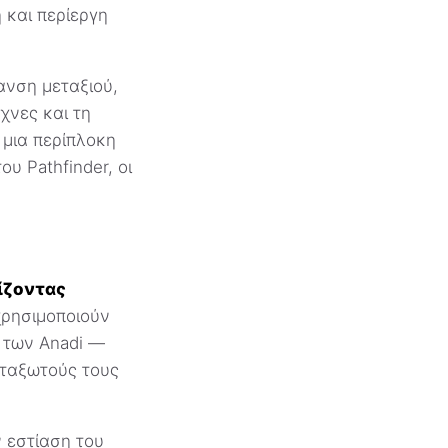
 και περίεργη
ανση μεταξιού,
χνες και τη
 μια περίπλοκη
υ Pathfinder, οι
ίζοντας
χρησιμοποιούν
α των Anadi —
εταξωτούς τους
ν εστίαση του