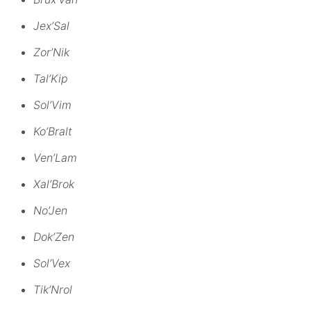
Jex’Sal
Zor’Nik
Tal’Kip
Sol’Vim
Ko’Bralt
Ven’Lam
Xal’Brok
No’Jen
Dok’Zen
Sol’Vex
Tik’Nrol