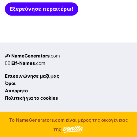
Εξερεύνησε περαιτέρω!
✍️ NameGenerators
.com
🧝‍♀️ Elf-Names
.com
Επικοινώνησε μαζί μας
Όροι
Απόρρητο
Πολιτική για τα cookies
Το NameGenerators.com είναι μέρος της οικογένειας
της