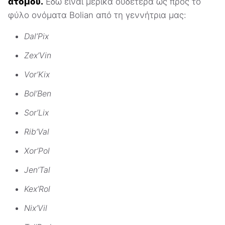
ατόμου.
Εδώ είναι μερικά ουδέτερα ως προς το
φύλο ονόματα Bolian από τη γεννήτρια μας:
Dal’Pix
Zex’Vin
Vor’Kix
Bol’Ben
Sor’Lix
Rib’Val
Xor’Pol
Jen’Tal
Kex’Rol
Nix’Vil