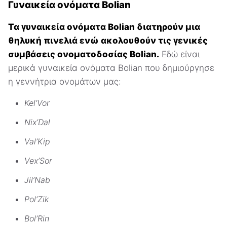
Γυναικεία ονόματα Bolian
Τα γυναικεία ονόματα Bolian διατηρούν μια
θηλυκή πινελιά ενώ ακολουθούν τις γενικές
συμβάσεις ονοματοδοσίας Bolian.
Εδώ είναι
μερικά γυναικεία ονόματα Bolian που δημιούργησε
η γεννήτρια ονομάτων μας:
Kel’Vor
Nix’Dal
Val’Kip
Vex’Sor
Jil’Nab
Pol’Zik
Bol’Rin