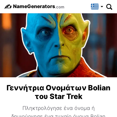
✍️
NameGenerators
.com
Γεννήτρια Ονομάτων Bolian
του Star Trek
Πληκτρολόγησε ένα όνομα ή
δημιούργησε ένα τυχαίο όνομα Bolian