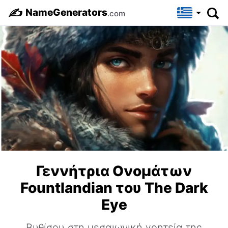
✍️
NameGenerators
.com
Γεννήτρια Ονομάτων
Fountlandian του The Dark
Eye
Βυθίσου στη μεσαιωνική γοητεία της