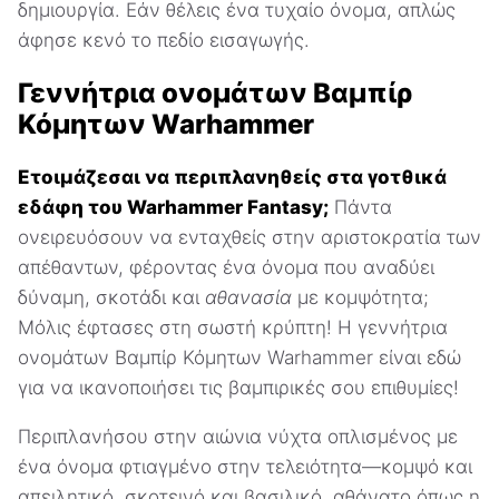
δημιουργία. Εάν θέλεις ένα τυχαίο όνομα, απλώς
άφησε κενό το πεδίο εισαγωγής.
Γεννήτρια ονομάτων Βαμπίρ
Κόμητων Warhammer
Ετοιμάζεσαι να περιπλανηθείς στα γοτθικά
εδάφη του Warhammer Fantasy;
Πάντα
ονειρευόσουν να ενταχθείς στην αριστοκρατία των
απέθαντων, φέροντας ένα όνομα που αναδύει
δύναμη, σκοτάδι και
αθανασία
με κομψότητα;
Μόλις έφτασες στη σωστή κρύπτη! Η γεννήτρια
ονομάτων Βαμπίρ Κόμητων Warhammer είναι εδώ
για να ικανοποιήσει τις βαμπιρικές σου επιθυμίες!
Περιπλανήσου στην αιώνια νύχτα οπλισμένος με
ένα όνομα φτιαγμένο στην τελειότητα—κομψό και
απειλητικό, σκοτεινό και βασιλικό, αθάνατο όπως η