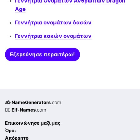
Γεννήτρια Ονομάτων Ανθρώπων Dragon
Age
Γεννήτρια ονομάτων δασών
Γεννήτρια κακών ονομάτων
Εξερεύνησε περαιτέρω!
✍️ NameGenerators
.com
🧝‍♀️ Elf-Names
.com
Επικοινώνησε μαζί μας
Όροι
Απόρρητο