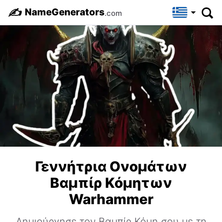
✍️
NameGenerators
.com
Γεννήτρια Ονομάτων
Βαμπίρ Κόμητων
Warhammer
Δημιούργησε τον Βαμπίρ Κόμη σου με τη