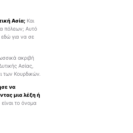
ική Ασία;
Και
τα πόλεων; Αυτό
 εδώ για να σε
λωσσικά ακριβή
Δυτικής Ασίας,
ι των Κουρδικών.
ησε να
ντας μια λέξη ή
 είναι το όνομα