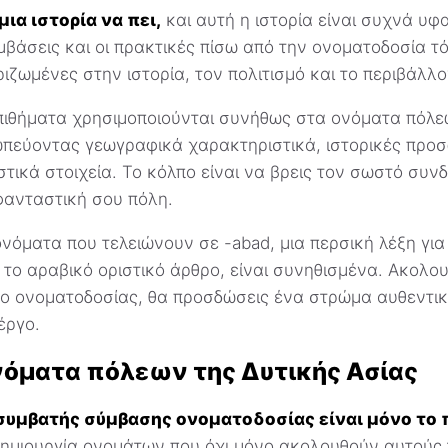
μια ιστορία να πει,
και αυτή η ιστορία είναι συχνά υ
μβάσεις και οι πρακτικές πίσω από την ονοματοδοσία τ
ριζωμένες στην ιστορία, τον πολιτισμό και το περιβάλλο
πιθήματα χρησιμοποιούνται συνήθως στα ονόματα πόλε
ωπεύοντας γεωγραφικά χαρακτηριστικά, ιστορικές προσ
στικά στοιχεία. Το κόλπο είναι να βρεις τον σωστό συν
φανταστική σου πόλη.
ονόματα που τελειώνουν σε -abad, μια περσική λέξη για 
”, το αραβικό οριστικό άρθρο, είναι συνηθισμένα. Ακολ
βο ονοματοδοσίας, θα προσδώσεις ένα στρώμα αυθεντι
έργο.
ονόματα πόλεων της Δυτικής Ασίας
 συμβατής σύμβασης ονοματοδοσίας είναι μόνο το
 δημιουργία ονομάτων που όχι μόνο ακολουθούν αυτούς