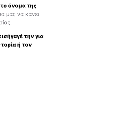
 το όνομα της
ια μας να κάνει
σίας.
εισήγαγέ την για
τορία ή τον