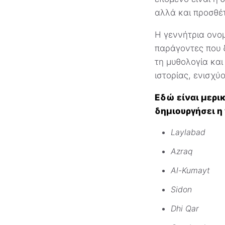
αλλά και προσθέ
Η γεννήτρια ονομ
παράγοντες που δ
τη μυθολογία και
ιστορίας, ενισχύ
Εδώ είναι μερι
δημιουργήσει η 
Laylabad
Azraq
Al-Kumayt
Sidon
Dhi Qar