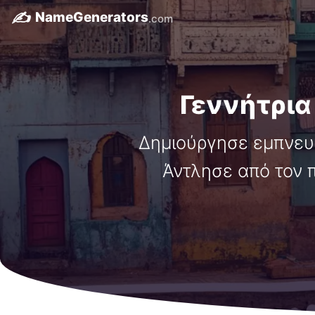
✍️
NameGenerators
.com
Γεννήτρια
Δημιούργησε εμπνευσ
Άντλησε από τον π