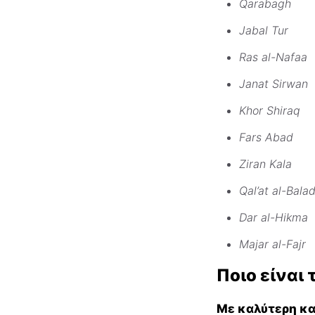
Qarabagh
Jabal Tur
Ras al-Nafaa
Janat Sirwan
Khor Shiraq
Fars Abad
Ziran Kala
Qal’at al-Bala
Dar al-Hikma
Majar al-Fajr
Ποιο είναι 
Με καλύτερη κ