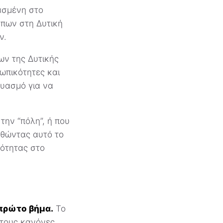
φασμένη στο
όπων στη Δυτική
ν.
ων της Δυτικής
ωπικότητες και
δυασμό για να
την “πόλη”, ή που
ουθώντας αυτό το
κότητας στο
 πρώτο βήμα.
Το
 τους κανόνες,