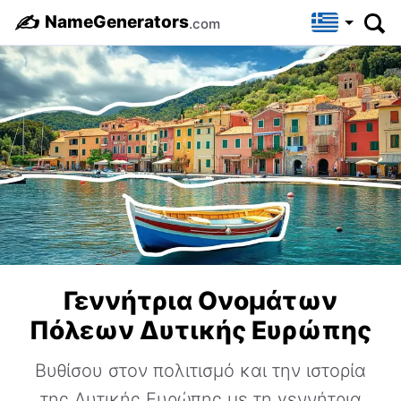
✍️
NameGenerators
.com
Γεννήτρια Ονομάτων
Πόλεων Δυτικής Ευρώπης
Βυθίσου στον πολιτισμό και την ιστορία
της Δυτικής Ευρώπης με τη γεννήτρια