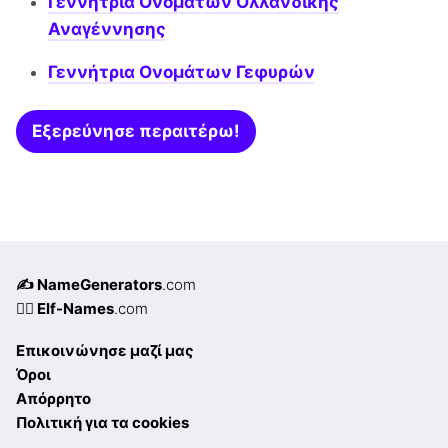
Γεννήτρια Ονομάτων Ολλανδικής
Αναγέννησης
Γεννήτρια Ονομάτων Γεφυρών
Εξερεύνησε περαιτέρω!
✍️ NameGenerators
.com
🧝‍♀️ Elf-Names
.com
Επικοινώνησε μαζί μας
Όροι
Απόρρητο
Πολιτική για τα cookies