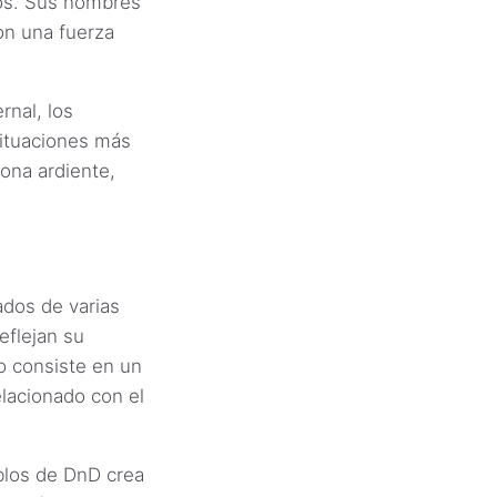
los. Sus nombres
on una fuerza
rnal, los
situaciones más
ona ardiente,
dos de varias
eflejan su
o consiste en un
elacionado con el
blos de DnD crea