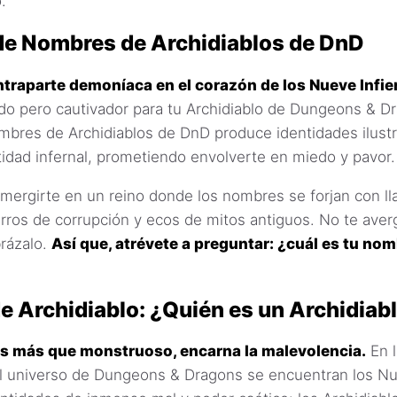
.
de Nombres de Archidiablos de DnD
traparte demoníaca en el corazón de los Nueve Infie
o pero cautivador para tu Archidiablo de Dungeons & D
bres de Archidiablos de DnD produce identidades ilust
tidad infernal, prometiendo envolverte en miedo y pavor.
mergirte en un reino donde los nombres se forjan con l
rros de corrupción y ecos de mitos antiguos. No te ave
brázalo.
Así que, atrévete a preguntar: ¿cuál es tu no
de Archidiablo: ¿Quién es un Archidiab
es más que monstruoso, encarna la malevolencia.
En l
l universo de Dungeons & Dragons se encuentran los Nue