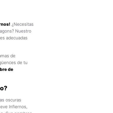
rnos!
¿Necesitas
ragons? Nuestro
res adecuadas
lamas de
rgüences de tu
mbre de
lo?
as oscuras
ve Infiernos,