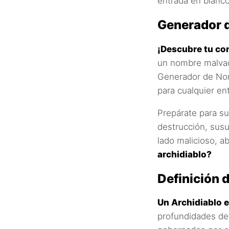
entrada en blanco
Generador 
¡Descubre tu con
un nombre malvad
Generador de Nom
para cualquier en
Prepárate para su
destrucción, susu
lado malicioso, a
archidiablo?
Definición 
Un Archidiablo 
profundidades de