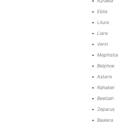
Azraela
Eblis
Lilura
Liara
Verin
Mephistia
Belphoe
Astarix
Rahabel
Beelzah
Zeparus
Baalera