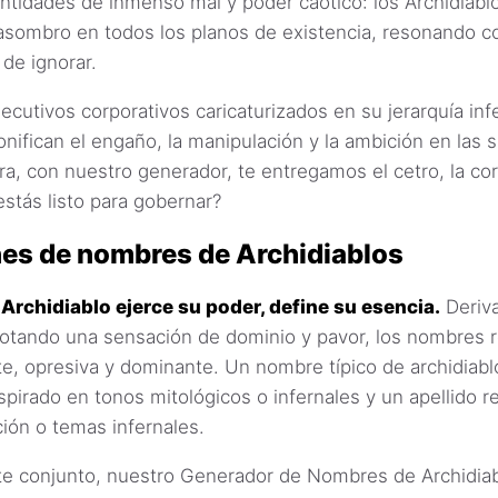
ntidades de inmenso mal y poder caótico: los Archidiab
asombro en todos los planos de existencia, resonando c
 de ignorar.
ecutivos corporativos caricaturizados en su jerarquía infe
onifican el engaño, la manipulación y la ambición en las 
a, con nuestro generador, te entregamos el cetro, la cor
stás listo para gobernar?
es de nombres de Archidiablos
Archidiablo ejerce su poder, define su esencia.
Deriva
otando una sensación de dominio y pavor, los nombres r
te, opresiva y dominante. Un nombre típico de archidiabl
spirado en tonos mitológicos o infernales y un apellido r
ción o temas infernales.
e conjunto, nuestro Generador de Nombres de Archidia