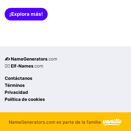
¡Explora más!
✍️ NameGenerators
.com
🧝‍♀️ Elf-Names
.com
Contáctanos
Términos
Privacidad
Política de cookies
NameGenerators.com es parte de la familia