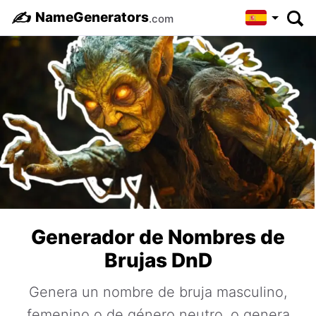
✍️
NameGenerators
.com
Generador de Nombres de
Brujas DnD
Genera un nombre de bruja masculino,
femenino o de género neutro, o genera