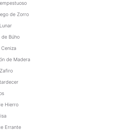
Tempestuoso
ego de Zorro
Lunar
 de Búho
 Ceniza
zón de Madera
Zafiro
tardecer
os
de Hierro
isa
e Errante