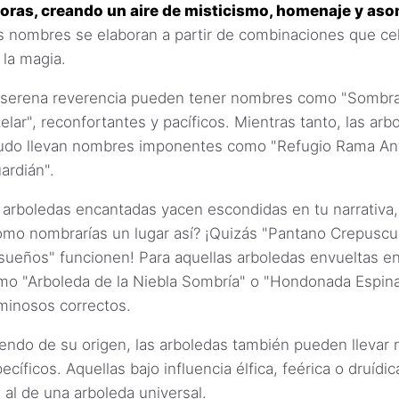
oras, creando un aire de misticismo, homenaje y aso
 nombres se elaboran a partir de combinaciones que cel
 la magia.
 serena reverencia pueden tener nombres como "Sombr
elar", reconfortantes y pacíficos. Mientras tanto, las arb
udo llevan nombres imponentes como "Refugio Rama Ant
ardián".
 arboledas encantadas yacen escondidas en tu narrativa
ómo nombrarías un lugar así? ¡Quizás "Pantano Crepuscul
ueños" funcionen! Para aquellas arboledas envueltas en
mo "Arboleda de la Niebla Sombría" o "Hondonada Espin
minosos correctos.
ndo de su origen, las arboledas también pueden llevar
cíficos. Aquellas bajo influencia élfica, feérica o druídi
 al de una arboleda universal.