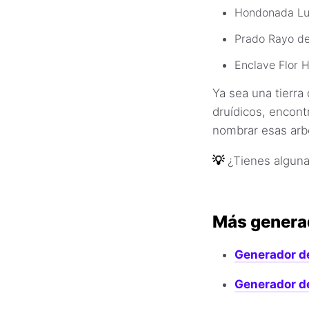
Hondonada Luz
Prado Rayo d
Enclave Flor 
Ya sea una tierra
druídicos, encon
nombrar esas arbo
💡
¿Tienes algun
Más genera
Generador d
Generador d