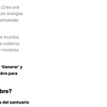
¡Crea una
con energías
 arboledas
 de mundos
s cubierto.
 y nombres
 ‘Generar’ y
mbre para
bre?
a del santuario