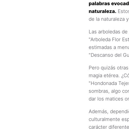
palabras evocad
naturaleza.
Estos
de la naturaleza y
Las arboledas de
"Arboleda Flor Est
estimadas a men
"Descanso del Gu
Pero quizás otras
magia etérea. ¿C
"Hondonada Tejes
sombras, algo co
dar los matices o
Además, dependie
culturalmente espe
carácter diferente