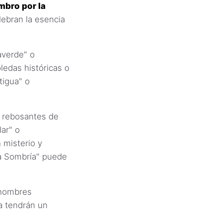
mbro por la
ebran la esencia
averde" o
oledas históricas o
igua" o
, rebosantes de
ar" o
 misterio y
a Sombría" puede
 nombres
ca tendrán un