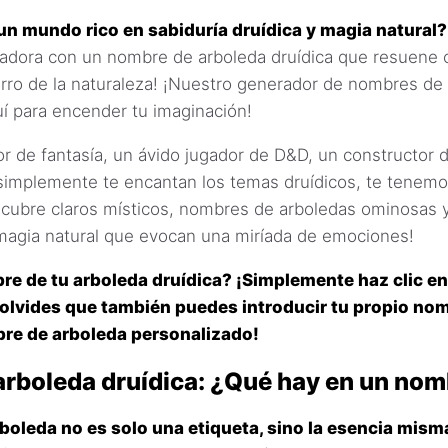
un mundo rico en sabiduría druídica y magia natural?
adora con un nombre de arboleda druídica que resuene 
urro de la naturaleza! ¡Nuestro generador de nombres de
uí para encender tu imaginación!
or de fantasía, un ávido jugador de D&D, un constructor
implemente te encantan los temas druídicos, te tenemo
cubre claros místicos, nombres de arboledas ominosas
agia natural que evocan una miríada de emociones!
re de tu arboleda druídica? ¡Simplemente haz clic en
 olvides que también puedes introducir tu propio no
re de arboleda personalizado!
rboleda druídica: ¿Qué hay en un nom
oleda no es solo una etiqueta, sino la esencia mism