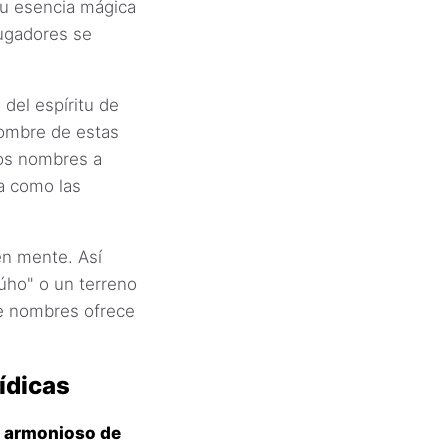
su esencia mágica
jugadores se
del espíritu de
nombre de estas
tos nombres a
a como las
en mente. Así
úho" o un terreno
de nombres ofrece
ídicas
o armonioso de