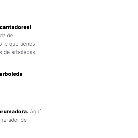
ncantadores!
ada de
 lo que tienes
s de arboledas
 arboleda
abrumadora.
Aquí
enerador de