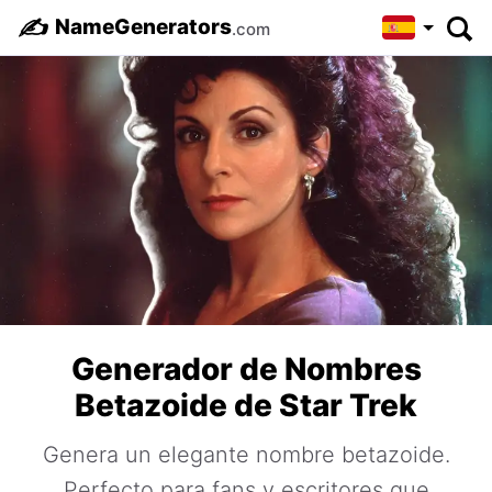
✍️
NameGenerators
.com
Generador de Nombres
Betazoide de Star Trek
Genera un elegante nombre betazoide.
Perfecto para fans y escritores que