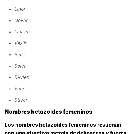
Linor
Nevan
Lavren
Veslin
Benar
Solen
Revlen
Vanor
Stiven
Nombres betazoides femeninos
Los nombres betazoides femeninos resuenan
con una atractiva mezcla de delicadeza y fuerza.