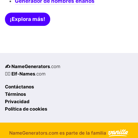
Generador de nombres enanos
¡Explora más!
✍️ NameGenerators
.com
🧝‍♀️ Elf-Names
.com
Contáctanos
Términos
Privacidad
Política de cookies
NameGenerators.com es parte de la familia