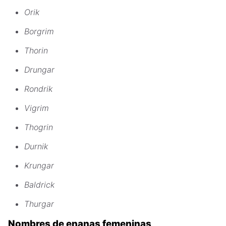
Orik
Borgrim
Thorin
Drungar
Rondrik
Vigrim
Thogrin
Durnik
Krungar
Baldrick
Thurgar
Nombres de enanas femeninas