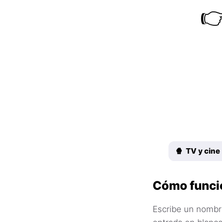

🍿 TV y cine
Cómo funci
Escribe un nombre