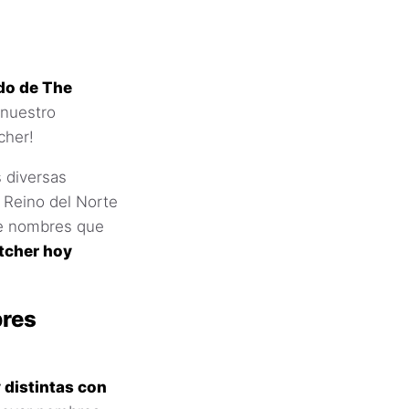
ndo de The
 nuestro
cher!
s diversas
n Reino del Norte
de nombres que
tcher hoy
bres
 distintas con