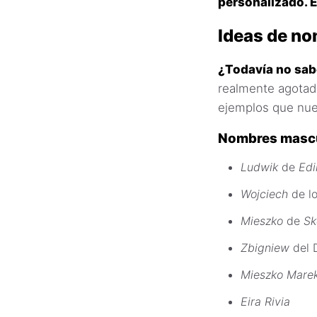
personalizado. 
Ideas de n
¿Todavía no sa
realmente agotado
ejemplos que nue
Nombres mascu
Ludwik
de
Edi
Wojciech
de lo
Mieszko
de
Sk
Zbigniew
del 
Mieszko Mare
Eira Rivia