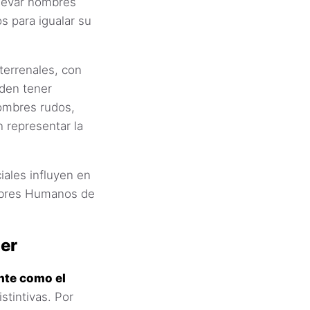
levar nombres
s para igualar su
terrenales, con
den tener
nombres rudos,
n representar la
iales influyen en
mbres Humanos de
er
nte como el
stintivas. Por