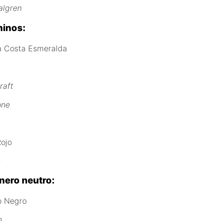
algren
inos:
a Costa Esmeralda
raft
one
Rojo
n
nero neutro:
o Negro
n