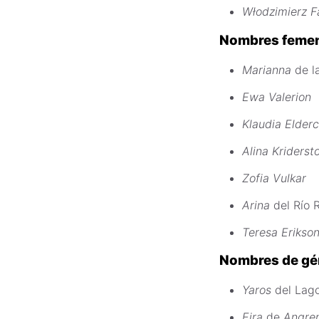
Włodzimierz F
Nombres femen
Marianna
de l
Ewa Valerion
Klaudia Elderc
Alina Kriderst
Zofia Vulkar
Arina
del Río 
Teresa Erikso
Nombres de gé
Yaros
del Lag
Eira
de
Angre