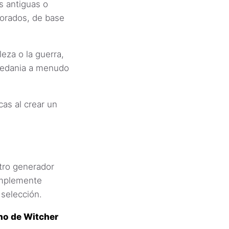
s antiguas o
borados, de base
eza o la guerra,
 Redania a menudo
as al crear un
ro generador
implemente
 selección.
no de Witcher