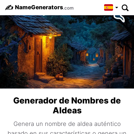
✍️
NameGenerators
.com
Generador de Nombres de
Aldeas
Genera un nombre de aldea auténtico
basado en sus características o genera un