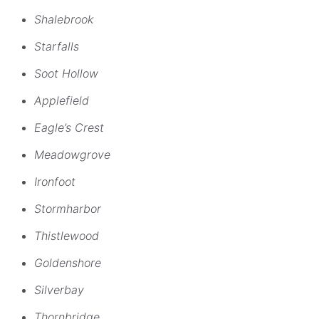
Shalebrook
Starfalls
Soot Hollow
Applefield
Eagle’s Crest
Meadowgrove
Ironfoot
Stormharbor
Thistlewood
Goldenshore
Silverbay
Thornbridge