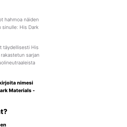
 luot hahmoa näiden
 sinulle: His Dark
t täydellisesti His
 rakastetun sarjan
olineutraaleista
irjoita nimesi
ark Materials -
at?
sen