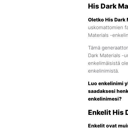
His Dark Ma
Oletko His Dark 
uskomattomien fan
Materials -enkeli
Tämä generaattori 
Dark Materials -u
enkelimäisistä ol
enkelinimistä.
Luo enkelinimi y
saadaksesi henki
enkelinimesi?
Enkelit His 
Enkelit ovat mui