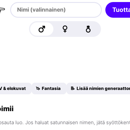

Tuott
V & elokuvat
🦄 Fantasia
📝 Lisää nimien generaattor
oimii
apsauta luo. Jos haluat satunnaisen nimen, jätä syöttökent