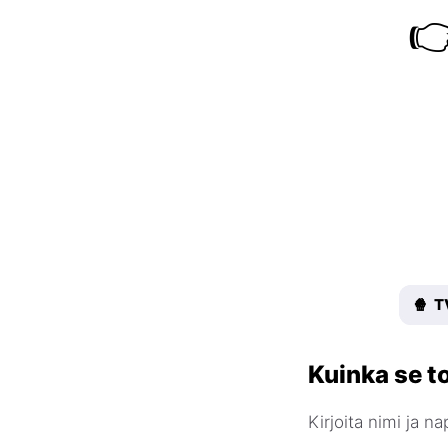

🍿 T
Kuinka se t
Kirjoita nimi ja n