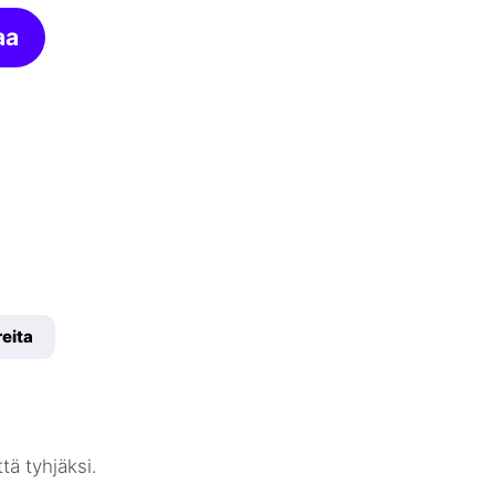
aa
eita
tä tyhjäksi.