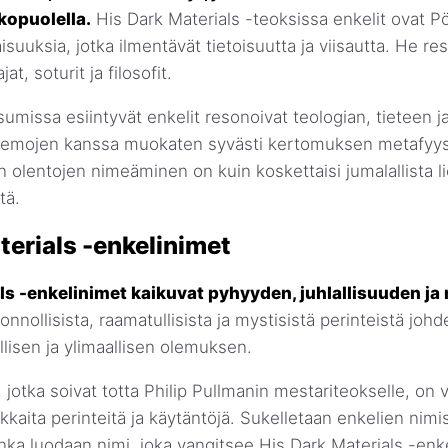
opuolella.
His Dark Materials -teoksissa enkelit ovat P
aisuuksia, jotka ilmentävät tietoisuutta ja viisautta. He re
t, soturit ja filosofit.
sumissa esiintyvät enkelit resonoivat teologian, tieteen ja
emojen kanssa muokaten syvästi kertomuksen metafyysis
n olentojen nimeäminen on kuin koskettaisi jumalallista l
tä.
terials -enkelinimet
ls -enkelinimet kaikuvat pyhyyden, juhlallisuuden ja
nnollisista, raamatullisista ja mystisistä perinteistä joh
llisen ja ylimaallisen olemuksen.
 jotka soivat totta Philip Pullmanin mestariteokselle, on 
kkaita perinteitä ja käytäntöjä. Sukelletaan enkelien nimi
uinka luodaan nimi, joka vangitsee His Dark Materials -en