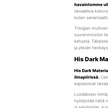
havaintomme ulk
taivaallisia kokon
kuten sanansaattaja
Trilogian multiver
suurenmoisten te
kehystä. Tällaiste
ja ylevän henkäys
His Dark Ma
His Dark Materia
ilmapiirissä.
Usko
kapseloivat taivaa
Luodaksesi nimiä,
hyödyntää näitä ri
ja selvitetään, k