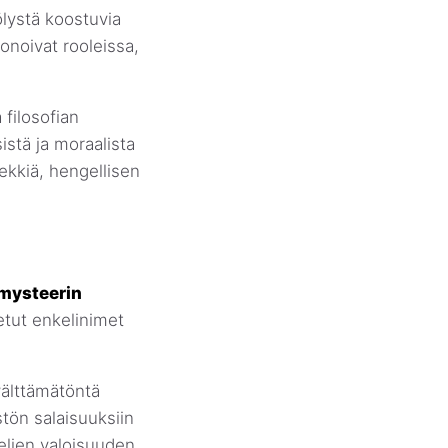
ölystä koostuvia
sonoivat rooleissa,
 filosofian
tä ja moraalista
iekkiä, hengellisen
 mysteerin
detut enkelinimet
välttämätöntä
stön salaisuuksiin
kelien valoisuuden