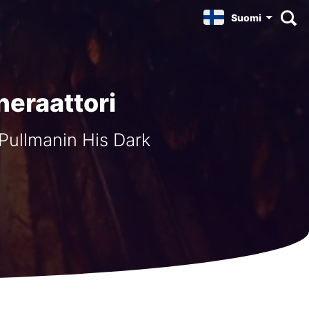
Suomi
neraattori
p Pullmanin His Dark