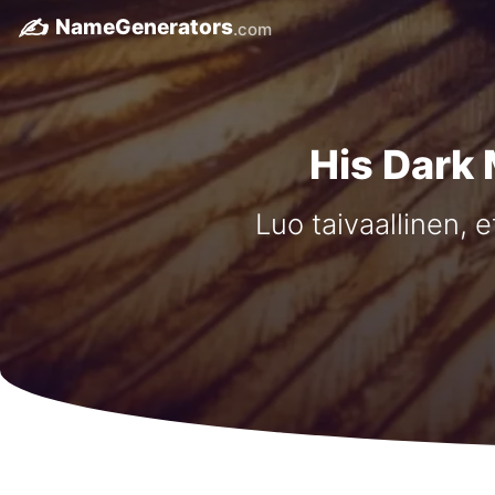
✍️
NameGenerators
.com
His Dark 
Luo taivaallinen, e