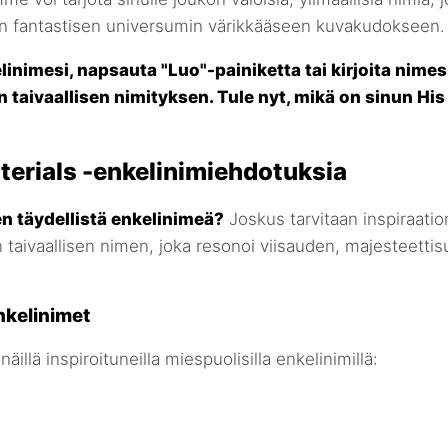
män fantastisen universumin värikkääseen kuvakudokseen.
inimesi, napsauta "Luo"-painiketta tai kirjoita nime
 taivaallisen nimityksen. Tule nyt, mikä on sinun His
terials -enkelinimiehdotuksia
n täydellistä enkelinimeä?
Joskus tarvitaan inspiraation
n taivaallisen nimen, joka resonoi viisauden, majesteetti
nkelinimet
äillä inspiroituneilla miespuolisilla enkelinimillä: