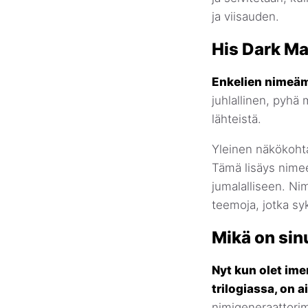
ja viisauden.
His Dark Ma
Enkelien nimeämi
juhlallinen, pyhä 
lähteistä.
Yleinen näkökohta
Tämä lisäys nimee
jumalalliseen. Nim
teemoja, jotka sy
Mikä on sin
Nyt kun olet ime
trilogiassa, on 
nimigeneraattorimm