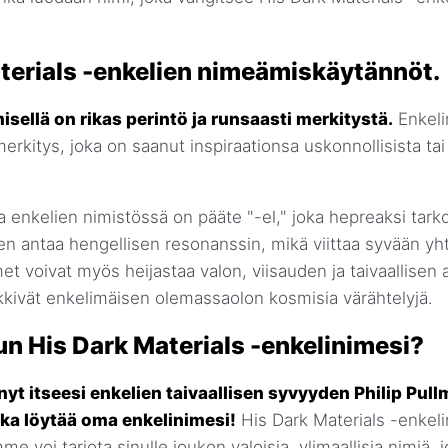
terials -enkelien nimeämiskäytännöt.
sellä on rikas perintö ja runsaasti merkitystä.
Enkeli
merkitys, joka on saanut inspiraationsa uskonnollisista ta
 enkelien nimistössä on pääte "-el," joka hepreaksi tarko
n antaa hengellisen resonanssin, mikä viittaa syvään yh
et voivat myös heijastaa valon, viisauden ja taivaallisen 
kkivät enkelimäisen olemassaolon kosmisia värähtelyjä.
un His Dark Materials -enkelinimesi?
nyt itseesi enkelien taivaallisen syvyyden Philip Pul
aika löytää oma enkelinimesi!
His Dark Materials -enkeli
e voi tarjota sinulle joukon valoisia, ylimaallisia nimiä, j