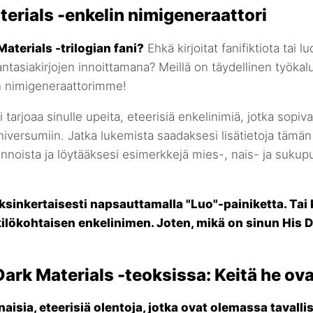
terials -enkelin nimigeneraattori
Materials -trilogian fani?
Ehkä kirjoitat fanifiktiota tai
tasiakirjojen innoittamana? Meillä on täydellinen työkalu
n nimigeneraattorimme!
tarjoaa sinulle upeita, eteerisiä enkelinimiä, jotka sopiva
niversumiin. Jatka lukemista saadaksesi lisätietoja tämän
ennoista ja löytääksesi esimerkkejä mies-, nais- ja sukupu
ksinkertaisesti napsauttamalla "Luo"-painiketta. Tai k
lökohtaisen enkelinimen. Joten, mikä on sinun His D
Dark Materials -teoksissa: Keitä he ov
naisia, eteerisiä olentoja, jotka ovat olemassa tavalli