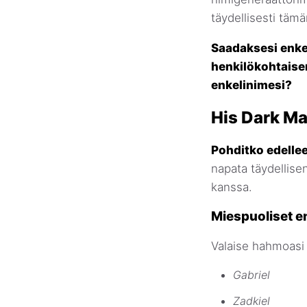
täydellisesti tä
Saadaksesi enkel
henkilökohtaisen
enkelinimesi?
His Dark Ma
Pohditko edellee
napata täydellise
kanssa.
Miespuoliset e
Valaise hahmoasi n
Gabriel
Zadkiel