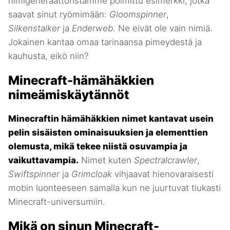
nimigeneraattoristamme poimittu esimerkki, jotka
saavat sinut ryömimään:
Gloomspinner
,
Silkenstalker
ja
Enderweb
. Ne eivät ole vain nimiä.
Jokainen kantaa omaa tarinaansa pimeydestä ja
kauhusta, eikö niin?
Minecraft-hämähäkkien
nimeämiskäytännöt
Minecraftin hämähäkkien nimet kantavat usein
pelin sisäisten ominaisuuksien ja elementtien
olemusta, mikä tekee niistä osuvampia ja
vaikuttavampia.
Nimet kuten
Spectralcrawler
,
Swiftspinner
ja
Grimcloak
vihjaavat hienovaraisesti
mobin luonteeseen samalla kun ne juurtuvat tiukasti
Minecraft-universumiin.
Mikä on sinun Minecraft-