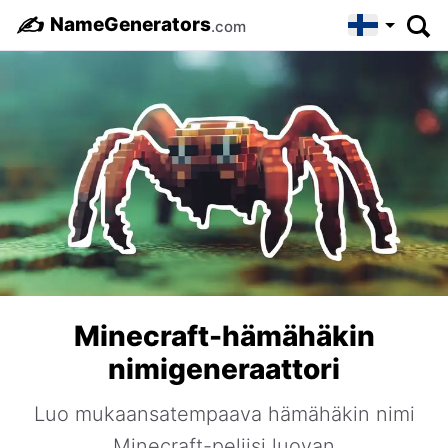
✍️
NameGenerators
.com
Minecraft-hämähäkin
nimigeneraattori
Luo mukaansatempaava hämähäkin nimi
Minecraft-peliisi luovan