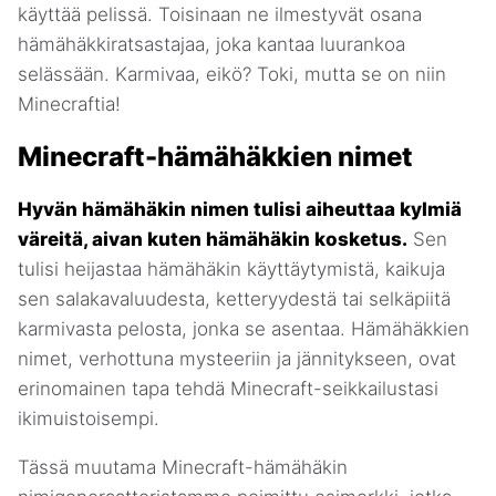
käyttää pelissä. Toisinaan ne ilmestyvät osana
hämähäkkiratsastajaa, joka kantaa luurankoa
selässään. Karmivaa, eikö? Toki, mutta se on niin
Minecraftia!
Minecraft-hämähäkkien nimet
Hyvän hämähäkin nimen tulisi aiheuttaa kylmiä
väreitä, aivan kuten hämähäkin kosketus.
Sen
tulisi heijastaa hämähäkin käyttäytymistä, kaikuja
sen salakavaluudesta, ketteryydestä tai selkäpiitä
karmivasta pelosta, jonka se asentaa. Hämähäkkien
nimet, verhottuna mysteeriin ja jännitykseen, ovat
erinomainen tapa tehdä Minecraft-seikkailustasi
ikimuistoisempi.
Tässä muutama Minecraft-hämähäkin