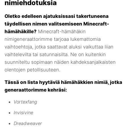
nimiehdotuksia
Oletko edelleen ajatuksissasi takertuneena
täydellisen nimen valitsemiseen Minecraft-
hämähäkille?
Minecraft-hämähäkin
nimigeneraattorimme tarjoaa lukemattomia
vaihtoehtoja, jotka saattavat aluksi vaikuttaa liian
vaihtelevilta tai satunnaisilta. Ne on kuitenkin
suunniteltu sopimaan näiden kahdeksanjalkaisten
olentojen petollisuuteen.
Tässä on lista hyytäviä hämähäkkien nimiä, jotka
generaattorimme kehräsi:
Vortexfang
Invisivine
Dreadweaver