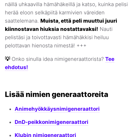
näillä uhkaavilla hämähäkeillä ja katso, kuinka pelisi
herää eloon selkäpiitä karmivien väreiden
saattelemana.
Muista, että peli muuttui juuri
kiinnostavan hiuksia nostattavaksi!
Nauti
pelistäsi ja toivottavasti hämähäkkisi heiluu
pelottavan hienosta nimestä! +++
💡
Onko sinulla idea nimigeneraattorista?
Tee
ehdotus!
Lisää nimien generaattoreita
Animehyökkäysnimigeneraattori
DnD-peikkonimigeneraattori
Klubin nimigeneraattori