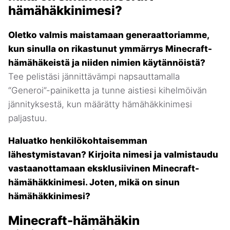
hämähäkkinimesi?
Oletko valmis maistamaan generaattoriamme,
kun sinulla on rikastunut ymmärrys Minecraft-
hämähäkeistä ja niiden nimien käytännöistä?
Tee pelistäsi jännittävämpi napsauttamalla
“Generoi”-painiketta ja tunne aistiesi kihelmöivän
jännityksestä, kun määrätty hämähäkkinimesi
paljastuu.
Haluatko henkilökohtaisemman
lähestymistavan? Kirjoita nimesi ja valmistaudu
vastaanottamaan eksklusiivinen Minecraft-
hämähäkkinimesi. Joten, mikä on sinun
hämähäkkinimesi?
Minecraft-hämähäkin