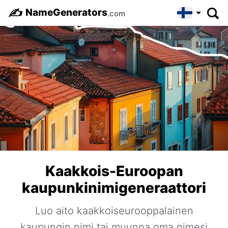
✍️
NameGenerators
.com
Kaakkois-Euroopan
kaupunkinimigeneraattori
Luo aito kaakkoiseurooppalainen
kaupungin nimi tai muunna oma nimesi