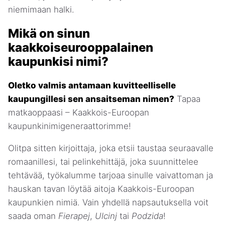
niemimaan halki.
Mikä on sinun
kaakkoiseurooppalainen
kaupunkisi nimi?
Oletko valmis antamaan kuvitteelliselle
kaupungillesi sen ansaitseman nimen?
Tapaa
matkaoppaasi – Kaakkois-Euroopan
kaupunkinimigeneraattorimme!
Olitpa sitten kirjoittaja, joka etsii taustaa seuraavalle
romaanillesi, tai pelinkehittäjä, joka suunnittelee
tehtävää, työkalumme tarjoaa sinulle vaivattoman ja
hauskan tavan löytää aitoja Kaakkois-Euroopan
kaupunkien nimiä. Vain yhdellä napsautuksella voit
saada oman
Fierapej
,
Ulcinj
tai
Podzida
!