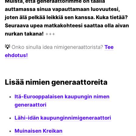
Muista, että generaattorimme on täällä
auttamassa sinua vapauttamaan luovuutesi,
joten älä pelkää leikkiä sen kanssa. Kuka tietää?
Seuraava upea matkakohteesi saattaa olla aivan
nurkan takana!
+++
💡
Onko sinulla idea nimigeneraattorista?
Tee
ehdotus!
Lisää nimien generaattoreita
Itä-Eurooppalaisen kaupungin nimen
generaattori
Lähi-idän kaupunginnimigeneraattori
Muinaisen Kreikan