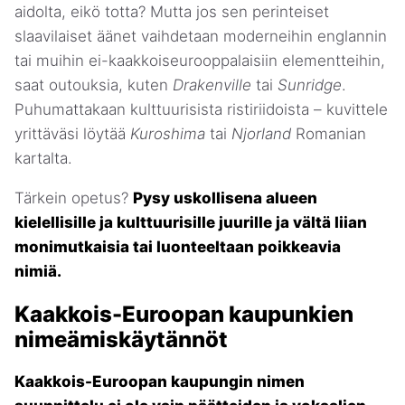
aidolta, eikö totta? Mutta jos sen perinteiset
slaavilaiset äänet vaihdetaan moderneihin englannin
tai muihin ei-kaakkoiseurooppalaisiin elementteihin,
saat outouksia, kuten
Drakenville
tai
Sunridge
.
Puhumattakaan kulttuurisista ristiriidoista – kuvittele
yrittäväsi löytää
Kuroshima
tai
Njorland
Romanian
kartalta.
Tärkein opetus?
Pysy uskollisena alueen
kielellisille ja kulttuurisille juurille ja vältä liian
monimutkaisia tai luonteeltaan poikkeavia
nimiä.
Kaakkois-Euroopan kaupunkien
nimeämiskäytännöt
Kaakkois-Euroopan kaupungin nimen