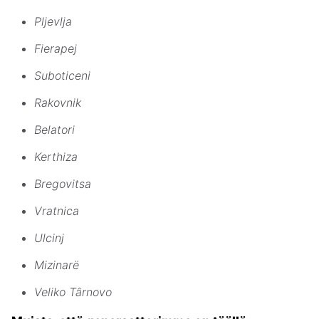
Pljevlja
Fierapej
Suboticeni
Rakovnik
Belatori
Kerthiza
Bregovitsa
Vratnica
Ulcinj
Mizinarë
Veliko Târnovo