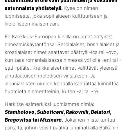
suunnittelu ei ole vain päätteiden ja vokaalien
satunnaista yhdistelyä.
Kyse on nimen
luomisesta, joka sopii alueen kulttuuriseen ja
kielelliseen maisemaan.
Eri Kaakkois-Euroopan kielillä on omat erityiset
nimeämiskäytäntönsä. Serbialaiset, bosnialaiset ja
kroatialaiset nimet saattavat päättyä -ica tai -ovo,
kun taas romanialaisessa nimessä voi olla -eni tai -
ești -pääte. Kreikkalaiset nimet välittävät yleensä
ainutlaatuisen melodisen virtauksen. Ja
albanialaisten nimien kohdalla kannattaa kiinnittää
huomiota elementteihin, kuten -aj tai -rë.
Harkitse esimerkiksi luomiamme nimiä:
Stambolovo
,
Suboticeni
,
Rakovnik
,
Belatori
,
Bregovitsa
tai
Mizinarë
.
Jokainen niistä tuntuu
paikalta, johon voisit päätyä junamatkalla Balkanin