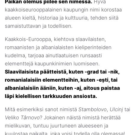
Paikan olemus piilee sen nimessä.
Hyvä
kaakkoiseurooppalainen kaupungin nimi korostaa
alueen kieltä, historiaa ja kulttuuria, tehden siitä
samaistuttavan ja todellisen.
Kaakkois-Eurooppa, kiehtova slaavilaisten,
romaanisten ja albanialaisten kieliperinteiden
kudelma, tarjoaa ainutlaatuisen runsaasti
elementtejä kaupunkinimien luomiseen.
Slaavilaisista päätteistä, kuten -grad tai -nik,
romanialaisiin elementteihin, kuten -ești, tai
albanialaisiin ääniin, kuten -aj, aitous paistaa
läpi kielellisen tarkkuuden ansiosta.
Mitä esimerkiksi sanot nimistä
Stambolovo
,
Ulcinj
tai
Veliko Târnovo
? Jokainen näistä nimistä herättää
mielikuvan, tuntuu juurtuneen alueeseen ja
kuulostaa paikalta, joka voisi todella olla olemassa!