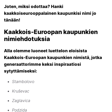
Joten, miksi odottaa? Hanki
kaakkoiseurooppalainen kaupunkisi nimi jo
tänään!
Kaakkois-Euroopan kaupunkien
nimiehdotuksia
Alla olemme luoneet luettelon eloisista
Kaakkois-Euroopan kaupunkien nimistä, jotka
generaattorimme keksi inspiraatiosi
sytyttämiseksi:
Stambolovo
Kruševac
Zaglavica
Podzida