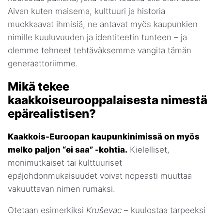
Aivan kuten maisema, kulttuuri ja historia
muokkaavat ihmisiä, ne antavat myös kaupunkien
nimille kuuluvuuden ja identiteetin tunteen – ja
olemme tehneet tehtäväksemme vangita tämän
generaattoriimme.
Mikä tekee
kaakkoiseurooppalaisesta nimestä
epärealistisen?
Kaakkois-Euroopan kaupunkinimissä on myös
melko paljon “ei saa” -kohtia.
Kielelliset,
monimutkaiset tai kulttuuriset
epäjohdonmukaisuudet voivat nopeasti muuttaa
vakuuttavan nimen rumaksi.
Otetaan esimerkiksi
Kruševac
– kuulostaa tarpeeksi