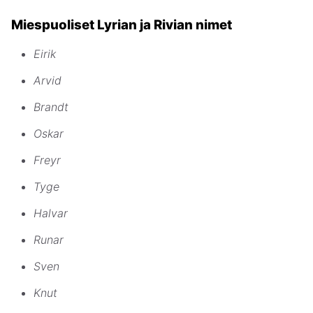
Miespuoliset Lyrian ja Rivian nimet
Eirik
Arvid
Brandt
Oskar
Freyr
Tyge
Halvar
Runar
Sven
Knut