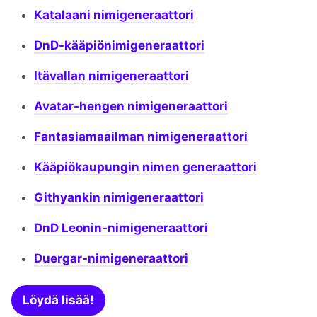
Katalaani nimigeneraattori
DnD-kääpiönimigeneraattori
Itävallan nimigeneraattori
Avatar-hengen nimigeneraattori
Fantasiamaailman nimigeneraattori
Kääpiökaupungin nimen generaattori
Githyankin nimigeneraattori
DnD Leonin-nimigeneraattori
Duergar-nimigeneraattori
Löydä lisää!