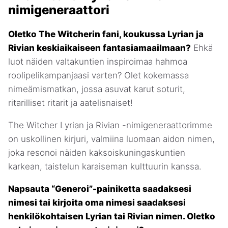
nimigeneraattori
Oletko The Witcherin fani, koukussa Lyrian ja
Rivian keskiaikaiseen fantasiamaailmaan?
Ehkä
luot näiden valtakuntien inspiroimaa hahmoa
roolipelikampanjaasi varten? Olet kokemassa
nimeämismatkan, jossa asuvat karut soturit,
ritarilliset ritarit ja aatelisnaiset!
The Witcher Lyrian ja Rivian -nimigeneraattorimme
on uskollinen kirjuri, valmiina luomaan aidon nimen,
joka resonoi näiden kaksoiskuningaskuntien
karkean, taistelun karaiseman kulttuurin kanssa.
Napsauta “Generoi”-painiketta saadaksesi
nimesi tai kirjoita oma nimesi saadaksesi
henkilökohtaisen Lyrian tai Rivian nimen. Oletko