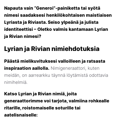
Napauta vain “Generoi”-painiketta tai syötä
nimesi saadaksesi henkilökohtaisen maistiaisen
Lyriasta ja Riviasta. Seiso ylpeänä ja julista
identiteettisi – Oletko valmis kantamaan Lyrian
ja Rivian nimesi?
Lyrian ja Rivian nimiehdotuksia
Päästä mielikuvituksesi valloilleen ja ratsasta
inspiraation aallolla.
Nimigeneraattori, kuten
meidän, on aarrearkku täynnä löytämistä odottavia
nimihelmiä.
Katso Lyrian ja Rivian nimiä, joita
generaattorimme voi tarjota, valmiina rohkealle
ritarille, roistomaiselle soturille tai
aatelisnaiselle: