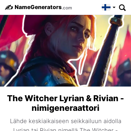
✍️
NameGenerators
.com
The Witcher Lyrian & Rivian -
nimigeneraattori
Lähde keskiaikaiseen seikkailuun aidolla
Lyrian tai Rivian nimellä The Witcher -