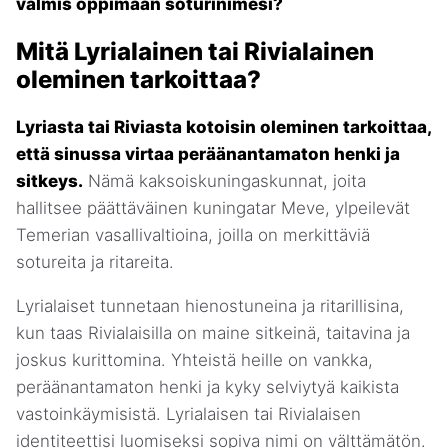
valmis oppimaan soturinimesi?
Mitä Lyrialainen tai Rivialainen
oleminen tarkoittaa?
Lyriasta tai Riviasta kotoisin oleminen tarkoittaa,
että sinussa virtaa peräänantamaton henki ja
sitkeys.
Nämä kaksoiskuningaskunnat, joita
hallitsee päättäväinen kuningatar Meve, ylpeilevät
Temerian vasallivaltioina, joilla on merkittäviä
sotureita ja ritareita.
Lyrialaiset tunnetaan hienostuneina ja ritarillisina,
kun taas Rivialaisilla on maine sitkeinä, taitavina ja
joskus kurittomina. Yhteistä heille on vankka,
peräänantamaton henki ja kyky selviytyä kaikista
vastoinkäymisistä. Lyrialaisen tai Rivialaisen
identiteettisi luomiseksi sopiva nimi on välttämätön.