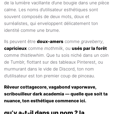
de la lumière vacillante d’une bougie dans une pièce
calme. Les noms d’utilisateur esthétiques sont
souvent composés de deux mots, doux et
surréalistes, qui enveloppent délicatement ton
identité comme une brume.
Ils peuvent être
doux-amers
comme
graveberry
,
capricieux
comme
mothmilk
, ou
usés par la forêt
comme
thistlewhim
. Que tu sois niché dans un coin
de Tumblr, flottant sur des tableaux Pinterest, ou
murmurant dans le vide de Discord, ton nom
d’utilisateur est ton premier coup de pinceau.
Rêveur cottagecore, vagabond vaporwave,
scribouilleur dark academia — quelle que soit ta
nuance, ton esthétique commence ici.
qu’y a-t-il dans un nom ? la