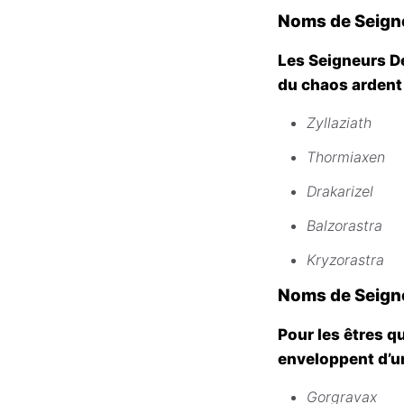
Noms de Seign
Les Seigneurs Dé
du chaos ardent
Zyllaziath
Thormiaxen
Drakarizel
Balzorastra
Kryzorastra
Noms de Seign
Pour les êtres q
enveloppent d’un
Gorgravax