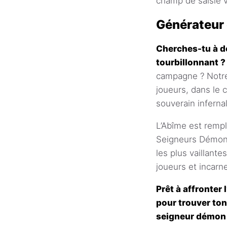
champ de saisie v
Générateur
Cherches-tu à do
tourbillonnant ?
campagne ? Notre
joueurs, dans le 
souverain infernal
L’Abîme est remp
Seigneurs Démons 
les plus vaillante
joueurs et incarn
Prêt à affronter 
pour trouver ton
seigneur démon