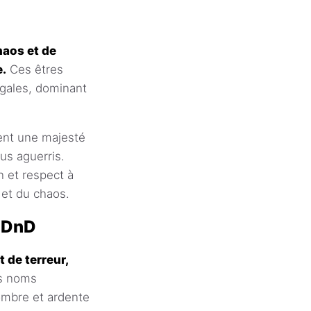
haos et de
e.
Ces êtres
égales, dominant
ent une majesté
us aguerris.
 et respect à
 et du chaos.
 DnD
de terreur,
 noms
sombre et ardente