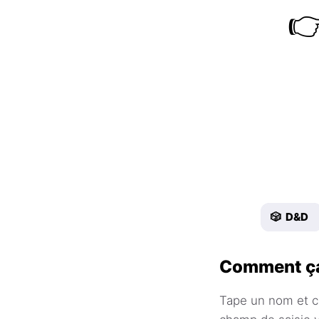

🎲 D&D
Comment ça
Tape un nom et cl