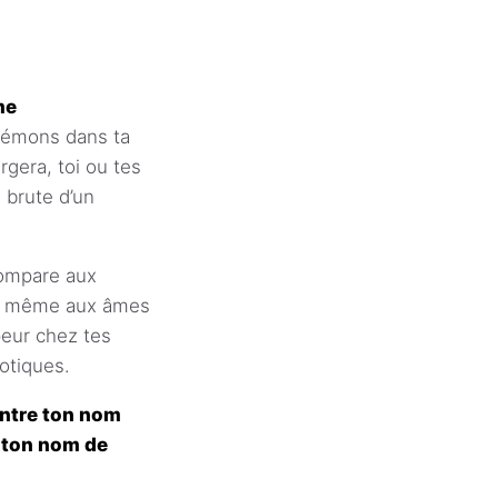
me
 Démons dans ta
era, toi ou tes
 brute d’un
compare aux
eur même aux âmes
peur chez tes
aotiques.
 entre ton nom
t ton nom de