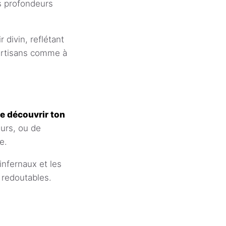
es profondeurs
divin, reflétant
partisans comme à
de découvrir ton
eurs, ou de
e.
infernaux et les
 redoutables.