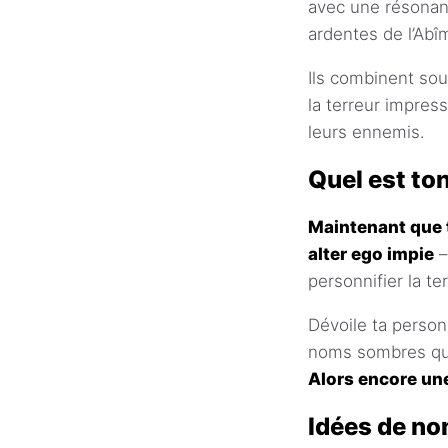
avec une résonanc
ardentes de l’Abî
Ils combinent sou
la terreur impre
leurs ennemis.
Quel est to
Maintenant que t
alter ego impie
–
personnifier la t
Dévoile ta persona
noms sombres qui 
Alors encore une
Idées de n