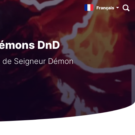
Français
Démons DnD
e de Seigneur Démon