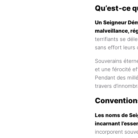
Qu’est-ce q
Un Seigneur Dém
malveillance, ré
terrifiants se dé
sans effort leurs 
Souverains étern
et une férocité e
Pendant des mill
travers d’innombr
Convention
Les noms de Sei
incarnant l’esse
incorporent souve