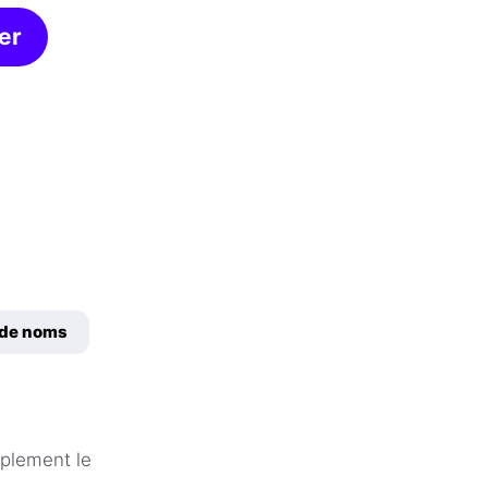
er
 de noms
mplement le