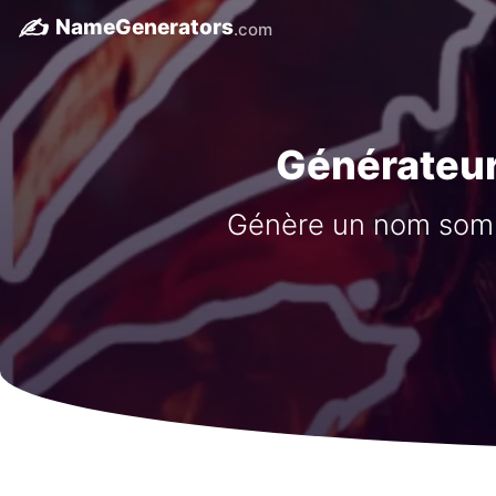
✍️
NameGenerators
.com
Générateu
Génère un nom somb