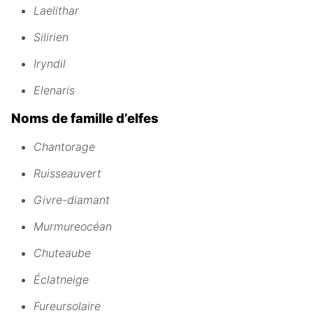
Laelithar
Silirien
Iryndil
Elenaris
Noms de famille d’elfes
Chantorage
Ruisseauvert
Givre-diamant
Murmureocéan
Chuteaube
Éclatneige
Fureursolaire