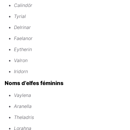
Calindör
Tyrial
Delrinar
Faelanor
Eytherin
Valron
Iridorn
Noms d’elfes féminins
Vaylena
Aranella
Theladris
Lorahna