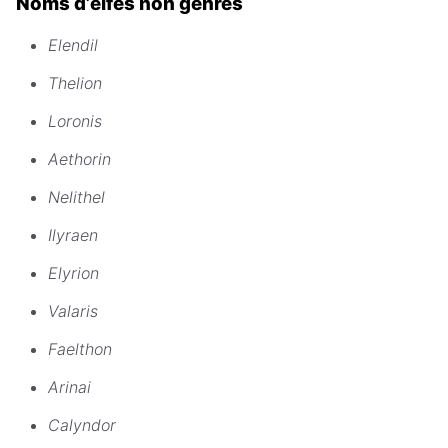
Noms d’elfes non genrés
Elendil
Thelion
Loronis
Aethorin
Nelithel
Ilyraen
Elyrion
Valaris
Faelthon
Arinai
Calyndor