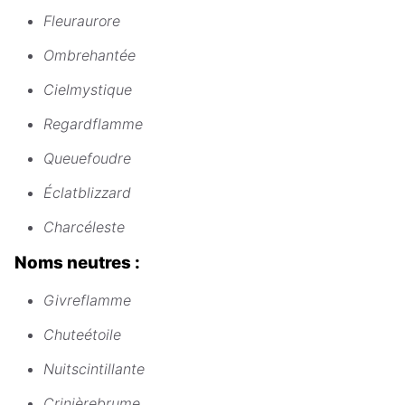
Fleuraurore
Ombrehantée
Cielmystique
Regardflamme
Queuefoudre
Éclatblizzard
Charcéleste
Noms neutres :
Givreflamme
Chuteétoile
Nuitscintillante
Crinièrebrume