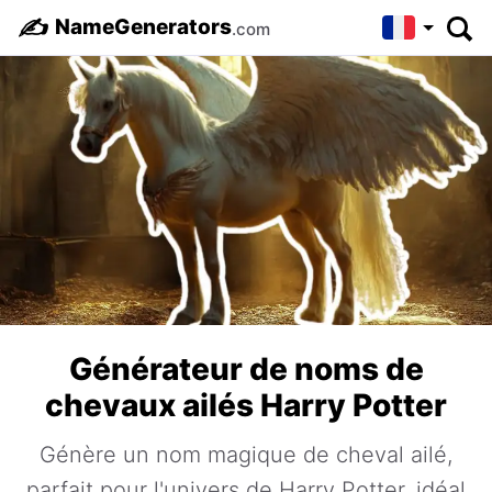
✍️
NameGenerators
.com
Générateur de noms de
chevaux ailés Harry Potter
Génère un nom magique de cheval ailé,
parfait pour l'univers de Harry Potter, idéal